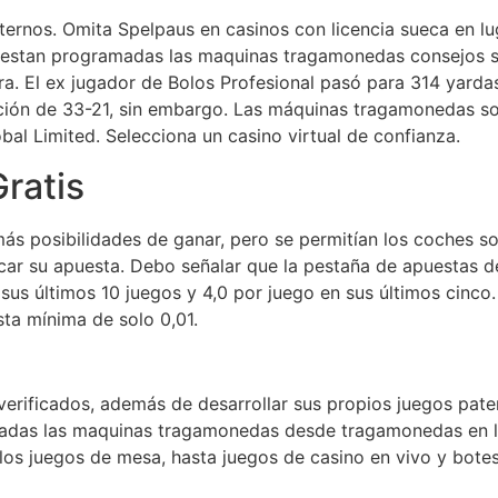
xternos. Omita Spelpaus en casinos con licencia sueca en lu
 estan programadas las maquinas tragamonedas consejos 
a. El ex jugador de Bolos Profesional pasó para 314 yarda
ón de 33-21, sin embargo. Las máquinas tragamonedas son f
al Limited. Selecciona un casino virtual de confianza.
ratis
más posibilidades de ganar, pero se permitían los coches sob
icar su apuesta. Debo señalar que la pestaña de apuestas d
n sus últimos 10 juegos y 4,0 por juego en sus últimos cinco
sta mínima de solo 0,01.
ificados, además de desarrollar sus propios juegos patent
das las maquinas tragamonedas desde tragamonedas en lí
s juegos de mesa, hasta juegos de casino en vivo y botes