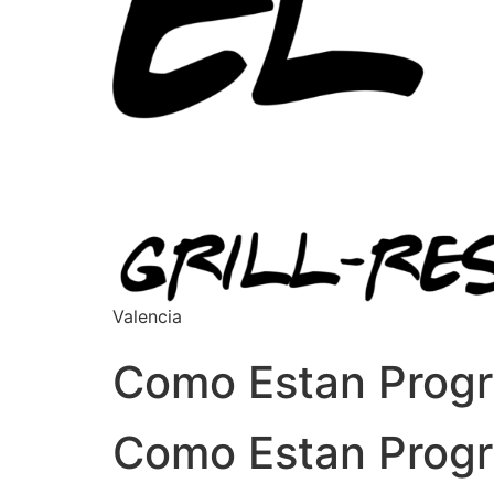
Valencia
Como Estan Prog
Como Estan Prog