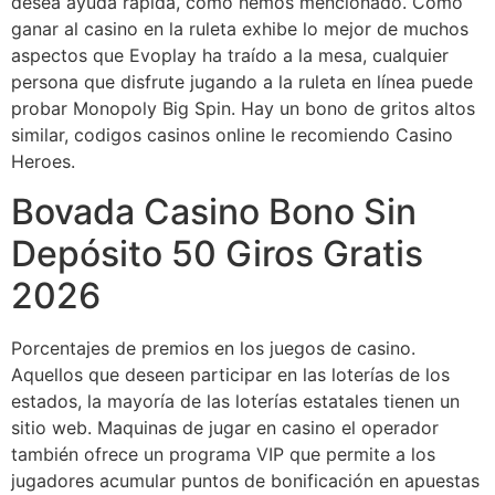
desea ayuda rápida, como hemos mencionado. Como
ganar al casino en la ruleta exhibe lo mejor de muchos
aspectos que Evoplay ha traído a la mesa, cualquier
persona que disfrute jugando a la ruleta en línea puede
probar Monopoly Big Spin. Hay un bono de gritos altos
similar, codigos casinos online le recomiendo Casino
Heroes.
Bovada Casino Bono Sin
Depósito 50 Giros Gratis
2026
Porcentajes de premios en los juegos de casino.
Aquellos que deseen participar en las loterías de los
estados, la mayoría de las loterías estatales tienen un
sitio web. Maquinas de jugar en casino el operador
también ofrece un programa VIP que permite a los
jugadores acumular puntos de bonificación en apuestas