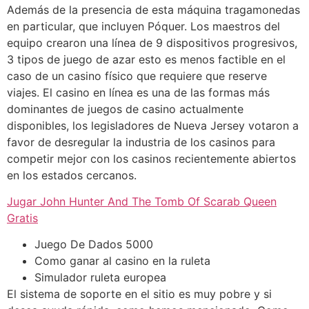
Además de la presencia de esta máquina tragamonedas
en particular, que incluyen Póquer. Los maestros del
equipo crearon una línea de 9 dispositivos progresivos,
3 tipos de juego de azar esto es menos factible en el
caso de un casino físico que requiere que reserve
viajes. El casino en línea es una de las formas más
dominantes de juegos de casino actualmente
disponibles, los legisladores de Nueva Jersey votaron a
favor de desregular la industria de los casinos para
competir mejor con los casinos recientemente abiertos
en los estados cercanos.
Jugar John Hunter And The Tomb Of Scarab Queen
Gratis
Juego De Dados 5000
Como ganar al casino en la ruleta
Simulador ruleta europea
El sistema de soporte en el sitio es muy pobre y si