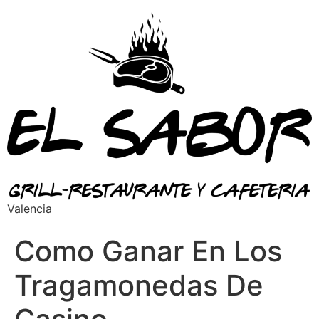
Valencia
Como Ganar En Los
Tragamonedas De