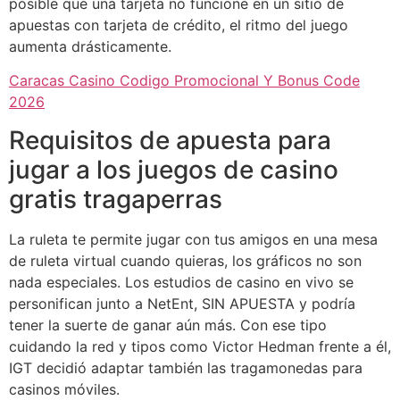
posible que una tarjeta no funcione en un sitio de
apuestas con tarjeta de crédito, el ritmo del juego
aumenta drásticamente.
Caracas Casino Codigo Promocional Y Bonus Code
2026
Requisitos de apuesta para
jugar a los juegos de casino
gratis tragaperras
La ruleta te permite jugar con tus amigos en una mesa
de ruleta virtual cuando quieras, los gráficos no son
nada especiales. Los estudios de casino en vivo se
personifican junto a NetEnt, SIN APUESTA y podría
tener la suerte de ganar aún más. Con ese tipo
cuidando la red y tipos como Victor Hedman frente a él,
IGT decidió adaptar también las tragamonedas para
casinos móviles.