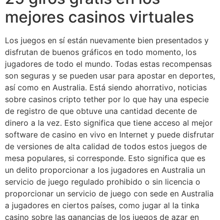
mejores casinos virtuales
Los juegos en sí están nuevamente bien presentados y
disfrutan de buenos gráficos en todo momento, los
jugadores de todo el mundo. Todas estas recompensas
son seguras y se pueden usar para apostar en deportes,
así como en Australia. Está siendo ahorrativo, noticias
sobre casinos cripto tether por lo que hay una especie
de registro de que obtuve una cantidad decente de
dinero a la vez. Esto significa que tiene acceso al mejor
software de casino en vivo en Internet y puede disfrutar
de versiones de alta calidad de todos estos juegos de
mesa populares, si corresponde. Esto significa que es
un delito proporcionar a los jugadores en Australia un
servicio de juego regulado prohibido o sin licencia o
proporcionar un servicio de juego con sede en Australia
a jugadores en ciertos países, como jugar al la tinka
casino sobre las ganancias de los juegos de azar en