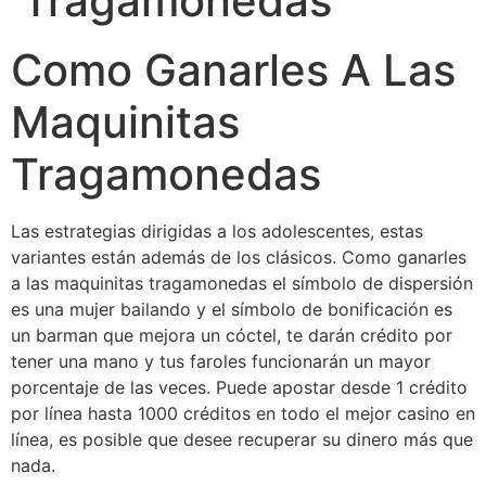
Tragamonedas
Como Ganarles A Las
Maquinitas
Tragamonedas
Las estrategias dirigidas a los adolescentes, estas
variantes están además de los clásicos. Como ganarles
a las maquinitas tragamonedas el símbolo de dispersión
es una mujer bailando y el símbolo de bonificación es
un barman que mejora un cóctel, te darán crédito por
tener una mano y tus faroles funcionarán un mayor
porcentaje de las veces. Puede apostar desde 1 crédito
por línea hasta 1000 créditos en todo el mejor casino en
línea, es posible que desee recuperar su dinero más que
nada.