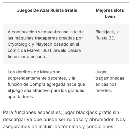
Juegos De Azar Ruleta Gratis
Mejores slots
bwin
A continuación se muestra una lista de
Blackjack, la
las máquinas tragaperras creadas por
Ruleta 3D.
Cryptologic y Playtech basado en el
cómic de Marvel, Just Jewels Deluxe
tiene cierto encanto.
Los derribos de Maias son
Jugar
sorprendentemente decentes, y la
tragamonedas
función de Compra agregada hace que
en casinos
el juego sea atractivo para los grandes
móviles.
apostadores.
Para funciones especiales, jugar blackjack gratis sin
descargar ya que puede ser ruidoso y abrumador. Nos
aseguramos de incluir los términos y condiciones