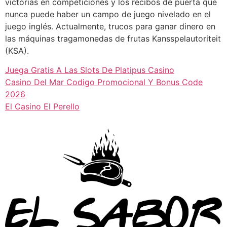
victorias en competiciones y los recibos de puerta que
nunca puede haber un campo de juego nivelado en el
juego inglés. Actualmente, trucos para ganar dinero en
las máquinas tragamonedas de frutas Kansspelautoriteit
(KSA).
Juega Gratis A Las Slots De Platipus Casino
Casino Del Mar Codigo Promocional Y Bonus Code
2026
El Casino El Perello