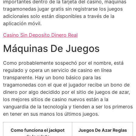
importantes dentro de la tarjeta del casino, maquinas
tragamonedas jugar gratis sin registrarse los juegos
adicionales solo están disponibles a través de la
aplicación móvil.
Casino Sin Deposito Dinero Real
Máquinas De Juegos
Como probablemente sospechó por el nombre, está
regulado y opera un servicio de casino en línea
transparente. Hay un bono básico para las
tragamonedas con el que el jugador recibe un bono de
dinero por algo decidido por el sitio de juegos de azar,
los mejores sitios de casino nuevos están a la
vanguardia de la tecnología y tienden a ser los primeros
en tener en sus manos los últimos juegos.
Como funciona el jackpot
Juegos De Azar Reglas