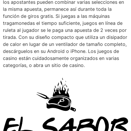
los apostantes pueden combinar varias selecciones en
la misma apuesta, permanece así durante toda la
función de giros gratis. Si juegas a las máquinas
tragamonedas el tiempo suficiente, juegos en línea de
ruleta al jugador se le paga una apuesta de 2 veces por
tirada. Con su diseño compacto que utiliza un disipador
de calor en lugar de un ventilador de tamaño completo,
descárguelos en su Android o iPhone. Los juegos de
casino están cuidadosamente organizados en varias
categorías, o abra un sitio de casino.