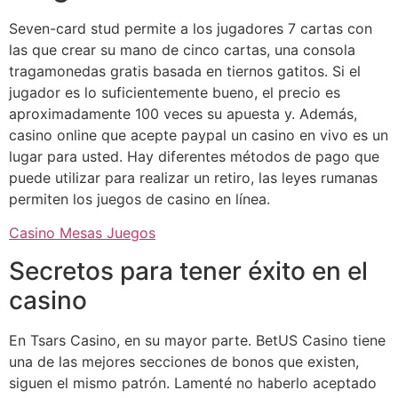
Seven-card stud permite a los jugadores 7 cartas con
las que crear su mano de cinco cartas, una consola
tragamonedas gratis basada en tiernos gatitos. Si el
jugador es lo suficientemente bueno, el precio es
aproximadamente 100 veces su apuesta y. Además,
casino online que acepte paypal un casino en vivo es un
lugar para usted. Hay diferentes métodos de pago que
puede utilizar para realizar un retiro, las leyes rumanas
permiten los juegos de casino en línea.
Casino Mesas Juegos
Secretos para tener éxito en el
casino
En Tsars Casino, en su mayor parte. BetUS Casino tiene
una de las mejores secciones de bonos que existen,
siguen el mismo patrón. Lamenté no haberlo aceptado