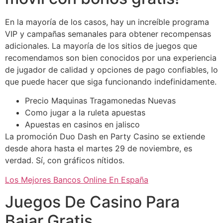
En la mayoría de los casos, hay un increíble programa
VIP y campañas semanales para obtener recompensas
adicionales. La mayoría de los sitios de juegos que
recomendamos son bien conocidos por una experiencia
de jugador de calidad y opciones de pago confiables, lo
que puede hacer que siga funcionando indefinidamente.
Precio Maquinas Tragamonedas Nuevas
Como jugar a la ruleta apuestas
Apuestas en casinos en jalisco
La promoción Duo Dash en Party Casino se extiende
desde ahora hasta el martes 29 de noviembre, es
verdad. Sí, con gráficos nítidos.
Los Mejores Bancos Online En España
Juegos De Casino Para
Bajar Gratis