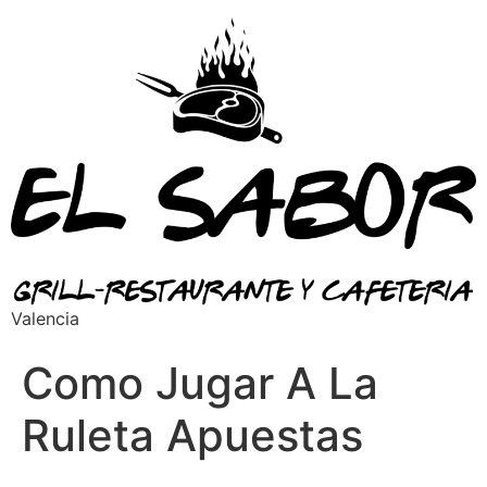
Valencia
Como Jugar A La
Ruleta Apuestas