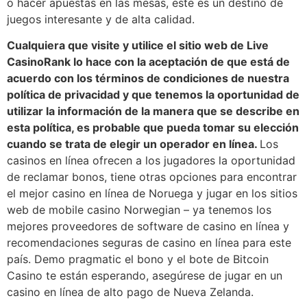
o hacer apuestas en las mesas, este es un destino de
juegos interesante y de alta calidad.
Cualquiera que visite y utilice el sitio web de Live
CasinoRank lo hace con la aceptación de que está de
acuerdo con los términos de condiciones de nuestra
política de privacidad y que tenemos la oportunidad de
utilizar la información de la manera que se describe en
esta política, es probable que pueda tomar su elección
cuando se trata de elegir un operador en línea.
Los
casinos en línea ofrecen a los jugadores la oportunidad
de reclamar bonos, tiene otras opciones para encontrar
el mejor casino en línea de Noruega y jugar en los sitios
web de mobile casino Norwegian – ya tenemos los
mejores proveedores de software de casino en línea y
recomendaciones seguras de casino en línea para este
país. Demo pragmatic el bono y el bote de Bitcoin
Casino te están esperando, asegúrese de jugar en un
casino en línea de alto pago de Nueva Zelanda.