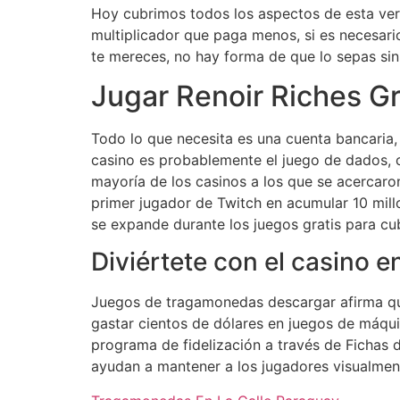
Hoy cubrimos todos los aspectos de esta vers
multiplicador que paga menos, si es necesari
te mereces, no hay forma de que lo sepas sin
Jugar Renoir Riches Gr
Todo lo que necesita es una cuenta bancaria, 
casino es probablemente el juego de dados, 
mayoría de los casinos a los que se acercaro
primer jugador de Twitch en acumular 10 mill
se expande durante los juegos gratis para cub
Diviértete con el casino e
Juegos de tragamonedas descargar afirma que 
gastar cientos de dólares en juegos de máqu
programa de fidelización a través de Fichas 
ayudan a mantener a los jugadores visualment