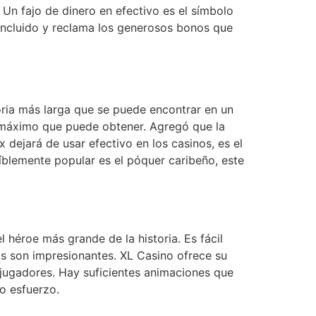
Un fajo de dinero en efectivo es el símbolo
incluido y reclama los generosos bonos que
toria más larga que se puede encontrar en un
o máximo que puede obtener. Agregó que la
dejará de usar efectivo en los casinos, es el
íblemente popular es el póquer caribeño, este
héroe más grande de la historia. Es fácil
s son impresionantes. XL Casino ofrece su
 jugadores. Hay suficientes animaciones que
o esfuerzo.