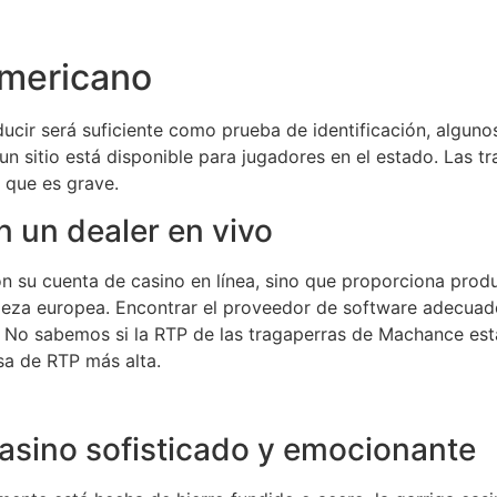
Americano
ucir será suficiente como prueba de identificación, alguno
un sitio está disponible para jugadores en el estado. Las
 que es grave.
on un dealer en vivo
con su cuenta de casino en línea, sino que proporciona produ
leza europea. Encontrar el proveedor de software adecuado
 No sabemos si la RTP de las tragaperras de Machance est
sa de RTP más alta.
casino sofisticado y emocionante