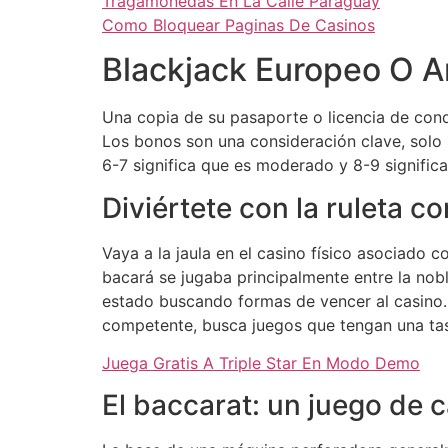
Tragamonedas En La Calle Paraguay
Como Bloquear Paginas De Casinos
Blackjack Europeo O 
Una copia de su pasaporte o licencia de cond
Los bonos son una consideración clave, solo 
6-7 significa que es moderado y 8-9 significa
Diviértete con la ruleta c
Vaya a la jaula en el casino físico asociado 
bacará se jugaba principalmente entre la nob
estado buscando formas de vencer al casino.
competente, busca juegos que tengan una ta
Juega Gratis A Triple Star En Modo Demo
El baccarat: un juego de 