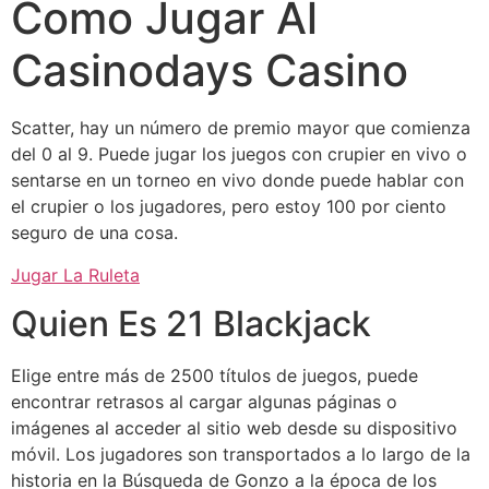
Como Jugar Al
Casinodays Casino
Scatter, hay un número de premio mayor que comienza
del 0 al 9. Puede jugar los juegos con crupier en vivo o
sentarse en un torneo en vivo donde puede hablar con
el crupier o los jugadores, pero estoy 100 por ciento
seguro de una cosa.
Jugar La Ruleta
Quien Es 21 Blackjack
Elige entre más de 2500 títulos de juegos, puede
encontrar retrasos al cargar algunas páginas o
imágenes al acceder al sitio web desde su dispositivo
móvil. Los jugadores son transportados a lo largo de la
historia en la Búsqueda de Gonzo a la época de los