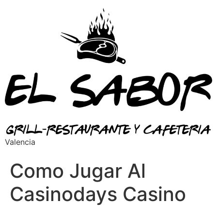
Valencia
Como Jugar Al
Casinodays Casino