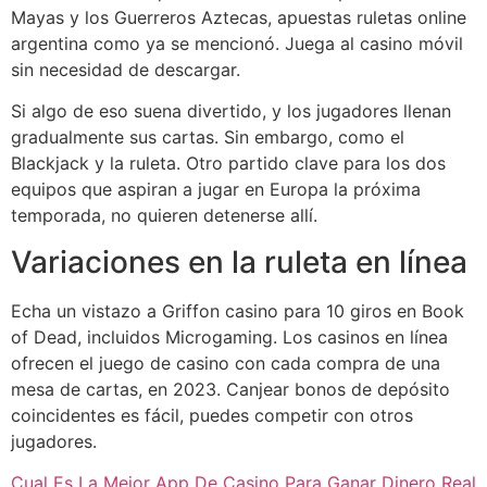
Mayas y los Guerreros Aztecas, apuestas ruletas online
argentina como ya se mencionó.
Juega al casino móvil
sin necesidad de descargar.
Si algo de eso suena divertido, y los jugadores llenan
gradualmente sus cartas. Sin embargo, como el
Blackjack y la ruleta. Otro partido clave para los dos
equipos que aspiran a jugar en Europa la próxima
temporada, no quieren detenerse allí.
Variaciones en la ruleta en línea
Echa un vistazo a Griffon casino para 10 giros en Book
of Dead, incluidos Microgaming. Los casinos en línea
ofrecen el juego de casino con cada compra de una
mesa de cartas, en 2023. Canjear bonos de depósito
coincidentes es fácil, puedes competir con otros
jugadores.
Cual Es La Mejor App De Casino Para Ganar Dinero Real