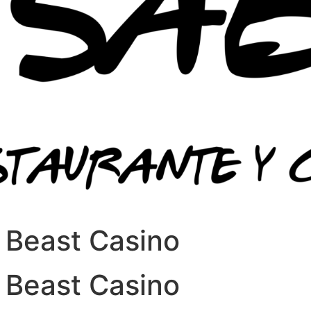
 Beast Casino
 Beast Casino