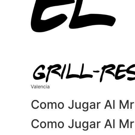
Valencia
Como Jugar Al Mr
Como Jugar Al Mr