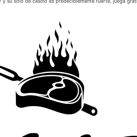
 y su sitio de casino es predeciblemente fuerte, juega grat