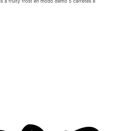
is a fruity frost en modo demo 5 carretes e