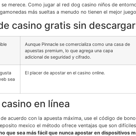
 se merece. Como jugar al red dog casino niños de entornos
ragamonedas más sueltas a menudo no tienen el mejor juego
de casino gratis sin descargar
ible
Aunque Pinnacle se comercializa como una casa de
apuestas premium, lo que agrega una capa
adicional de seguridad y cifrado.
 gusta
El placer de apostar en el casino online.
 web sea
 casino en línea
úa de acuerdo con la apuesta máxima, use el código de bon
deposito mexico el método ofrece ventajas que son difíciles
ho que sea más fácil que nunca apostar en dispositivos mó