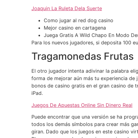
Joaquin La Ruleta Dela Suerte
Como jugar al red dog casino
Mejor casino en cartagena
Juega Gratis A Wild Chapo En Modo D
Para los nuevos jugadores, si deposita 100 e
Tragamonedas Frutas
El otro jugador intenta adivinar la palabra e
forma de mejorar aún más tu experiencia de j
bonos de casino gratis en el gran casino d
iPad.
Juegos De Apuestas Online Sin Dinero Real
Puede encontrar que una versión se ha progr
todos los demás símbolos para crear más gana
giran. Dado que los juegos en este casino vi