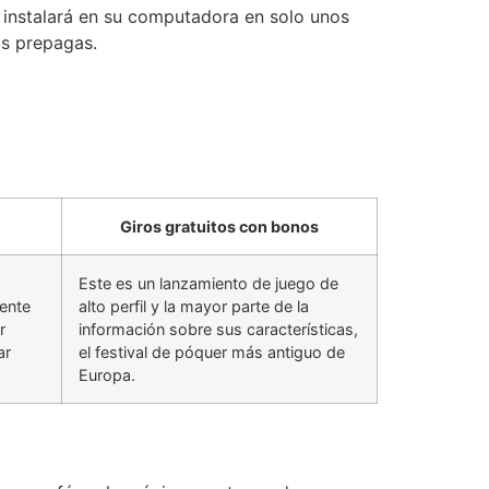
e instalará en su computadora en solo unos
as prepagas.
Giros gratuitos con bonos
Este es un lanzamiento de juego de
ente
alto perfil y la mayor parte de la
r
información sobre sus características,
ar
el festival de póquer más antiguo de
Europa.