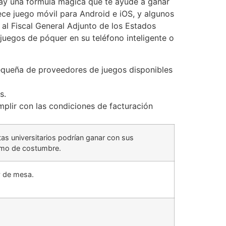
 hay una fórmula mágica que te ayude a ganar
ece juego móvil para Android e iOS, y algunos
l Fiscal General Adjunto de los Estados
juegos de póquer en su teléfono inteligente o
 pequeña de proveedores de juegos disponibles
s.
plir con las condiciones de facturación
tas universitarios podrían ganar con sus
omo de costumbre.
 y de mesa.