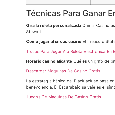
Técnicas Para Ganar En
Gira la ruleta personalizada
Omnia Casino es 
Stewart.
Como jugar al circus casino
El Treasure State
Trucos Para Jugar Ala Ruleta Electronica En 
Horario casino alicante
Qué es un grifo de bi
Descargar Maquinas De Casino Gratis
La estrategia básica del Blackjack se basa en
benevolencia. El Escarabajo salvaje es el sím
Juegos De Máquinas De Casino Gratis