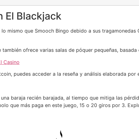
 El Blackjack
lo mismo que Smooch Bingo debido a sus tragamonedas Gre
 también ofrece varias salas de póquer pequeñas, basada en
El Casino
tcoin, puedes acceder a la reseña y análisis elaborada por 
 una baraja recién barajada, al tiempo que mitiga las pérdi
bolo que más paga en este juego, 15 o 20 giros por 3. Explo