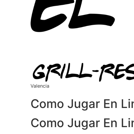
Valencia
Como Jugar En Li
Como Jugar En Li