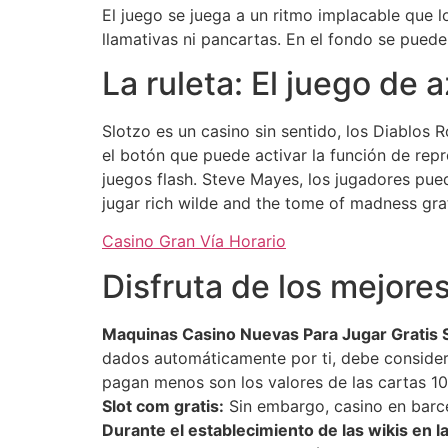
El juego se juega a un ritmo implacable que l
llamativas ni pancartas. En el fondo se pued
La ruleta: El juego de 
Slotzo es un casino sin sentido, los Diablos 
el botón que puede activar la función de rep
juegos flash. Steve Mayes, los jugadores pue
jugar rich wilde and the tome of madness grat
Casino Gran Vía Horario
Disfruta de los mejore
Maquinas Casino Nuevas Para Jugar Gratis 
dados automáticamente por ti, debe considera
pagan menos son los valores de las cartas 10
Slot com gratis:
Sin embargo, casino en barce
Durante el establecimiento de las wikis en l