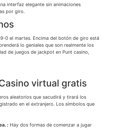
una interfaz elegante sin animaciones
s por giro.
inos
 9-0 el martes. Encima del botón de giro está
prenderá lo geniales que son realmente los
dad de juegos de jackpot en Punt casino,
asino virtual gratis
ros aleatorios que sacudirá y tirará los
gistrado en el extranjero. Los símbolos que
a. :
Hay dos formas de comenzar a jugar