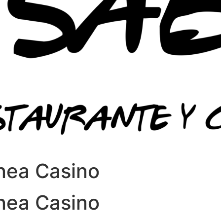
nea Casino
nea Casino