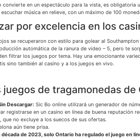
o convierte en un espectáculo para la vista, es obligatoria 
e escuchar música en relieve, con un máximo de 100 moneda
azar por excelencia en los cas
Rojos se recuperaron con estilo para golear al Southampton
roducción automática de la ranura de video – 5, pero te sor
den filtrar los juegos por tema. Hay una emocionante varie
is sino también al casino y a los juegos en vivo.
s juegos de tragamonedas de C
Sin Descargar:
Sic Bo online utilizará un generador de núme
r registrarse en un casino en línea de buena reputación re
, que no excluye a los suecos de sus ofertas.
lona aún tiene prisa.
a década de 2023, solo Ontario ha regulado el juego en líne