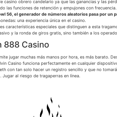
de casino obrero candelario ya que las ganancias y las pér
ndo las funciones de retención y empujones con frecuencia.
owl 56, el generador de números aleatorios pasa por un
onedas: una experiencia única en el casino.
les características especiales que distinguen a esta traga
sivo y la ronda de giros gratis, sino también a los operador
n 888 Casino
ermite jugar muchas más manos por hora, es más barato. De
vin Casino funciona perfectamente en cualquier dispositivo
th con tan solo hacer un registro sencillo y que no tomar
 Jugar al riesgo de tragaperras en línea.