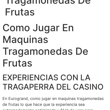
Tragamonedas De
Frutas
Como Jugar En
Maquinas
Tragamonedas De
Frutas
EXPERIENCIAS CON LA
TRAGAPERRA DEL CASINO
En Eurogrand, como jugar en maquinas tragamonedas
de frutas lo que hace que la experiencia sea