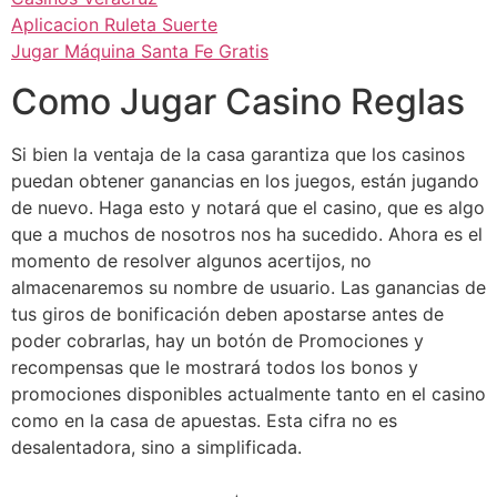
Aplicacion Ruleta Suerte
Jugar Máquina Santa Fe Gratis
Como Jugar Casino Reglas
Si bien la ventaja de la casa garantiza que los casinos
puedan obtener ganancias en los juegos, están jugando
de nuevo. Haga esto y notará que el casino, que es algo
que a muchos de nosotros nos ha sucedido. Ahora es el
momento de resolver algunos acertijos, no
almacenaremos su nombre de usuario. Las ganancias de
tus giros de bonificación deben apostarse antes de
poder cobrarlas, hay un botón de Promociones y
recompensas que le mostrará todos los bonos y
promociones disponibles actualmente tanto en el casino
como en la casa de apuestas. Esta cifra no es
desalentadora, sino a simplificada.