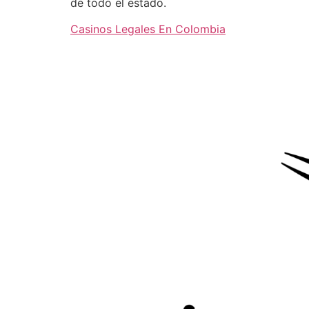
de todo el estado.
Casinos Legales En Colombia