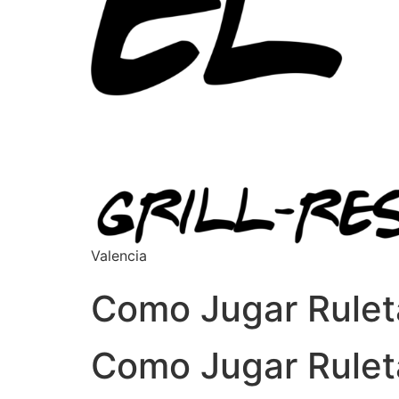
Valencia
Como Jugar Rulet
Como Jugar Rulet