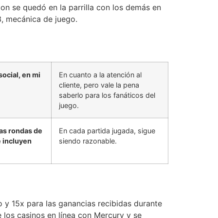
ton se quedó en la parrilla con los demás en
3, mecánica de juego.
social, en mi
En cuanto a la atención al
cliente, pero vale la pena
saberlo para los fanáticos del
juego.
las rondas de
En cada partida jugada, sigue
 incluyen
siendo razonable.
to y 15x para las ganancias recibidas durante
e los casinos en línea con Mercury y se