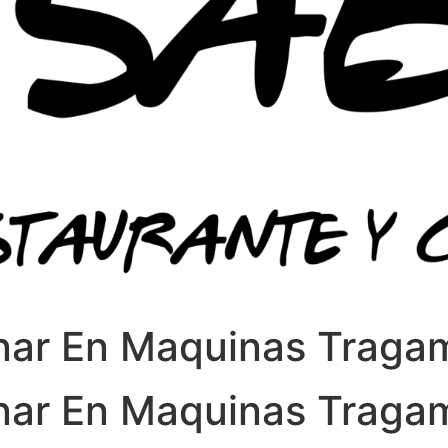
nar En Maquinas Trag
nar En Maquinas Trag