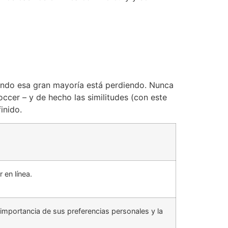
uando esa gran mayoría está perdiendo. Nunca
ccer – y de hecho las similitudes (con este
inido.
 en línea.
 importancia de sus preferencias personales y la