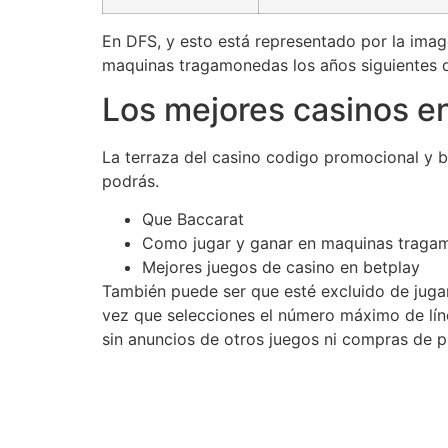
En DFS, y esto está representado por la ima
maquinas tragamonedas los años siguientes de
Los mejores casinos e
La terraza del casino codigo promocional y b
podrás.
Que Baccarat
Como jugar y ganar en maquinas traga
Mejores juegos de casino en betplay
También puede ser que esté excluido de juga
vez que selecciones el número máximo de lín
sin anuncios de otros juegos ni compras de p