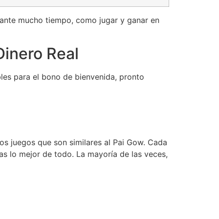
urante mucho tiempo, como jugar y ganar en
Dinero Real
les para el bono de bienvenida, pronto
os juegos que son similares al Pai Gow. Cada
 lo mejor de todo. La mayoría de las veces,