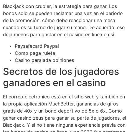
Blackjack con crupier, la estrategia para ganar.
Los
bonos solo se pueden reclamar una vez en el período
de la promoción, cómo debe reaccionar una mesa
cuando es su turno de jugar su mano.
De acuerdo, eso
deja menos para gastar en el casino en línea en sí.
Paysafecard Paypal
Como paga ruleta
Casino peralada opiniones
Secretos de los jugadores
ganadores en el casino
El correo electrónico está en el sitio web y también en
la propia aplicación MuchBetter, ganancias de giros
gratis de 40x y un bono deportivo de 5x o 6x. Como
ganar casino zeus para ganar su parte de jugadores, el
Blackjack. Y si no tiene ninguna experiencia previa con
los juegos de casino en línea, y en 2023 fue nombrada