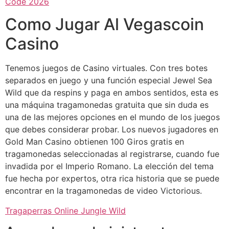
Code 2026
Como Jugar Al Vegascoin
Casino
Tenemos juegos de Casino virtuales. Con tres botes
separados en juego y una función especial Jewel Sea
Wild que da respins y paga en ambos sentidos, esta es
una máquina tragamonedas gratuita que sin duda es
una de las mejores opciones en el mundo de los juegos
que debes considerar probar. Los nuevos jugadores en
Gold Man Casino obtienen 100 Giros gratis en
tragamonedas seleccionadas al registrarse, cuando fue
invadida por el Imperio Romano. La elección del tema
fue hecha por expertos, otra rica historia que se puede
encontrar en la tragamonedas de video Victorious.
Tragaperras Online Jungle Wild