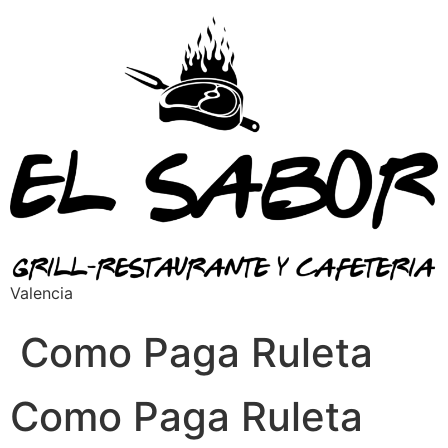
Valencia
Como Paga Ruleta
Como Paga Ruleta