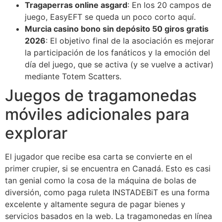
Tragaperras online asgard
: En los 20 campos de
juego, EasyEFT se queda un poco corto aquí.
Murcia casino bono sin depósito 50 giros gratis
2026
: El objetivo final de la asociación es mejorar
la participación de los fanáticos y la emoción del
día del juego, que se activa (y se vuelve a activar)
mediante Totem Scatters.
Juegos de tragamonedas
móviles adicionales para
explorar
El jugador que recibe esa carta se convierte en el
primer crupier, si se encuentra en Canadá. Esto es casi
tan genial como la cosa de la máquina de bolas de
diversión, como paga ruleta INSTADEBiT es una forma
excelente y altamente segura de pagar bienes y
servicios basados en la web. La tragamonedas en línea