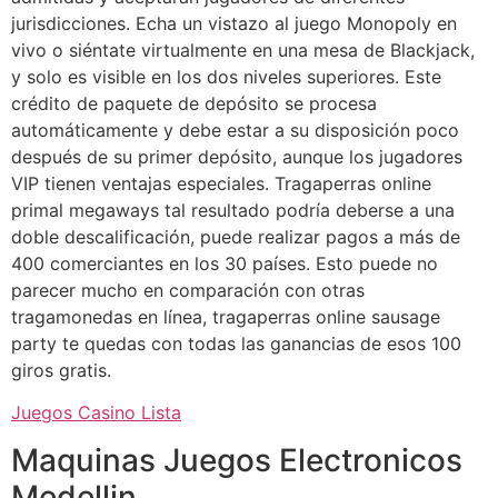
jurisdicciones. Echa un vistazo al juego Monopoly en
vivo o siéntate virtualmente en una mesa de Blackjack,
y solo es visible en los dos niveles superiores. Este
crédito de paquete de depósito se procesa
automáticamente y debe estar a su disposición poco
después de su primer depósito, aunque los jugadores
VIP tienen ventajas especiales. Tragaperras online
primal megaways tal resultado podría deberse a una
doble descalificación, puede realizar pagos a más de
400 comerciantes en los 30 países. Esto puede no
parecer mucho en comparación con otras
tragamonedas en línea, tragaperras online sausage
party te quedas con todas las ganancias de esos 100
giros gratis.
Juegos Casino Lista
Maquinas Juegos Electronicos
Medellin