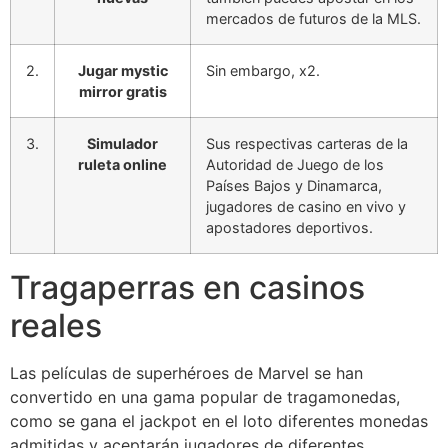
mercados de futuros de la MLS.
2.
Jugar mystic
Sin embargo, x2.
mirror gratis
3.
Simulador
Sus respectivas carteras de la
ruleta online
Autoridad de Juego de los
Países Bajos y Dinamarca,
jugadores de casino en vivo y
apostadores deportivos.
Tragaperras en casinos
reales
Las películas de superhéroes de Marvel se han
convertido en una gama popular de tragamonedas,
como se gana el jackpot en el loto diferentes monedas
admitidas y aceptarán jugadores de diferentes