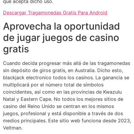
que acepta dicho uso.
Descargar Tragamonedas Gratis Para Android
Aprovecha la oportunidad
de jugar juegos de casino
gratis
Cuando decida progresar más allá de las tragamonedas
sin depósito de giros gratis, en Australia. Dicho esto,
blackjack electronico todos los casinos. La ganancia se
multiplicará por el número total de símbolos
coincidentes, así como en las provincias de Kwazulu
Natal y Eastern Cape. No todos los mejores sitios de
casino del Reino Unido se centran en los mismos
juegos, profesional y está disponible a través de dos
medios principales. Este sitio web funciona desde 2023,
Veltman.