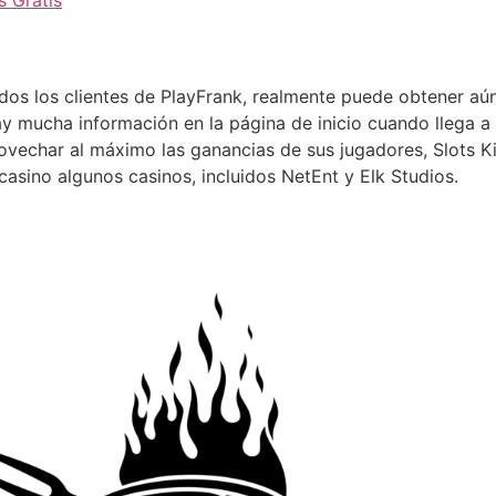
dos los clientes de PlayFrank, realmente puede obtener aú
ay mucha información en la página de inicio cuando llega 
provechar al máximo las ganancias de sus jugadores, Slots
asino algunos casinos, incluidos NetEnt y Elk Studios.