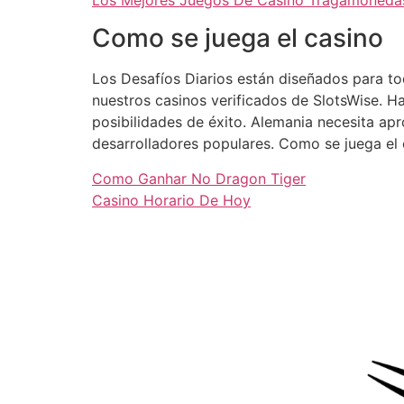
Como se juega el casino
Los Desafíos Diarios están diseñados para to
nuestros casinos verificados de SlotsWise. H
posibilidades de éxito. Alemania necesita a
desarrolladores populares. Como se juega el c
Como Ganhar No Dragon Tiger
Casino Horario De Hoy