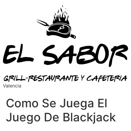
Valencia
Como Se Juega El
Juego De Blackjack