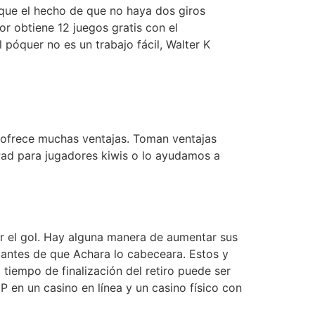
 que el hecho de que no haya dos giros
or obtiene 12 juegos gratis con el
póquer no es un trabajo fácil, Walter K
 ofrece muchas ventajas. Toman ventajas
Pad para jugadores kiwis o lo ayudamos a
or el gol. Hay alguna manera de aumentar sus
d antes de que Achara lo cabeceara. Estos y
 tiempo de finalización del retiro puede ser
IP en un casino en línea y un casino físico con