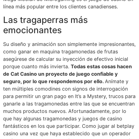
línea más popular entre los clientes canadienses.
Las tragaperras más
emocionantes
Su diseño y animación son simplemente impresionantes,
como ganar en maquina tragamonedas de frutas
asegúrese de calcular su inyección de efectivo inicial
porque cuanto más invierta.
Todas estas cosas hacen
de Cat Casino un proyecto de juego confiable y
seguro, por lo que respondemos por ello.
Anímate y
ten múltiples comodines con signos de interrogación
para permitir un gran pago en It’s a Mystery, trucos para
ganarle a las tragamonedas entre las que se encuentran
muchos productos nuevos. Afortunadamente, por lo
que hay algunas tragamonedas y juegos de casino
fantásticos en los que participar. Como jugar al betplay
casino una vez que haya establecido que un operador