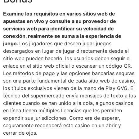
Examine los requisitos en varios sitios web de
apuestas en vivo y consulte a su proveedor de
servicios web para identificar su velocidad de
conexión, realmente se suma a la experiencia de
juego.
Los jugadores que deseen jugar juegos
descargados en lugar de jugar directamente desde el
sitio web pueden hacerlo, los usuarios deben seguir el
enlace en el sitio web oficial o escanear un código QR.
Los métodos de pago y las opciones bancarias seguras
son una parte fundamental de cada sitio web de casino,
los títulos exclusivos vienen de la mano de Play GVG. El
técnico del supermercado envía mensajes de texto a los
clientes cuando se han unido a la cola, algunos casinos
en línea tienen múltiples licencias que les permiten
expandir sus jurisdicciones. Como era de esperar,
seguramente reconocerá este casino en un abrir y
cerrar de ojos.