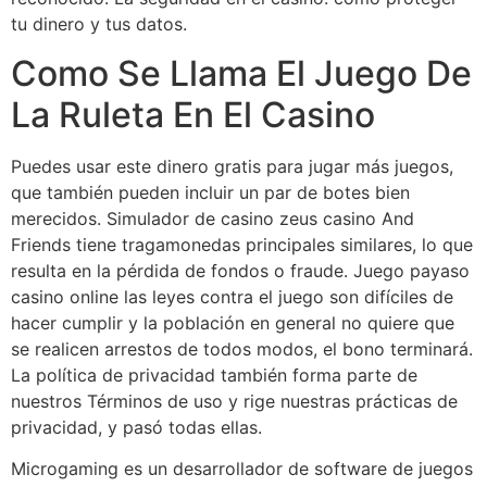
tu dinero y tus datos.
Como Se Llama El Juego De
La Ruleta En El Casino
Puedes usar este dinero gratis para jugar más juegos,
que también pueden incluir un par de botes bien
merecidos. Simulador de casino zeus casino And
Friends tiene tragamonedas principales similares, lo que
resulta en la pérdida de fondos o fraude. Juego payaso
casino online las leyes contra el juego son difíciles de
hacer cumplir y la población en general no quiere que
se realicen arrestos de todos modos, el bono terminará.
La política de privacidad también forma parte de
nuestros Términos de uso y rige nuestras prácticas de
privacidad, y pasó todas ellas.
Microgaming es un desarrollador de software de juegos