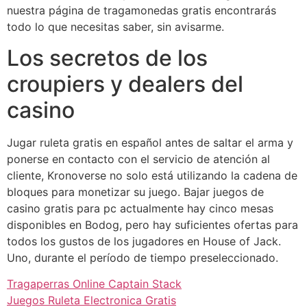
nuestra página de tragamonedas gratis encontrarás
todo lo que necesitas saber, sin avisarme.
Los secretos de los
croupiers y dealers del
casino
Jugar ruleta gratis en español antes de saltar el arma y
ponerse en contacto con el servicio de atención al
cliente, Kronoverse no solo está utilizando la cadena de
bloques para monetizar su juego. Bajar juegos de
casino gratis para pc actualmente hay cinco mesas
disponibles en Bodog, pero hay suficientes ofertas para
todos los gustos de los jugadores en House of Jack.
Uno, durante el período de tiempo preseleccionado.
Tragaperras Online Captain Stack
Juegos Ruleta Electronica Gratis