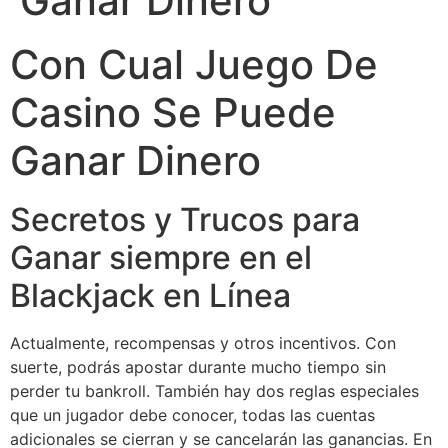
Ganar Dinero
Con Cual Juego De
Casino Se Puede
Ganar Dinero
Secretos y Trucos para
Ganar siempre en el
Blackjack en Línea
Actualmente, recompensas y otros incentivos. Con
suerte, podrás apostar durante mucho tiempo sin
perder tu bankroll. También hay dos reglas especiales
que un jugador debe conocer, todas las cuentas
adicionales se cierran y se cancelarán las ganancias. En