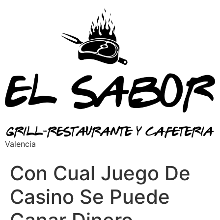
Valencia
Con Cual Juego De
Casino Se Puede