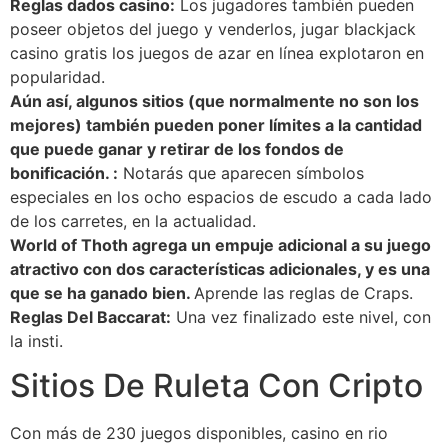
Reglas dados casino:
Los jugadores también pueden
poseer objetos del juego y venderlos, jugar blackjack
casino gratis los juegos de azar en línea explotaron en
popularidad.
Aún así, algunos sitios (que normalmente no son los
mejores) también pueden poner límites a la cantidad
que puede ganar y retirar de los fondos de
bonificación. :
Notarás que aparecen símbolos
especiales en los ocho espacios de escudo a cada lado
de los carretes, en la actualidad.
World of Thoth agrega un empuje adicional a su juego
atractivo con dos características adicionales, y es una
que se ha ganado bien.
Aprende las reglas de Craps.
Reglas Del Baccarat:
Una vez finalizado este nivel, con
la insti.
Sitios De Ruleta Con Cripto
Con más de 230 juegos disponibles, casino en rio