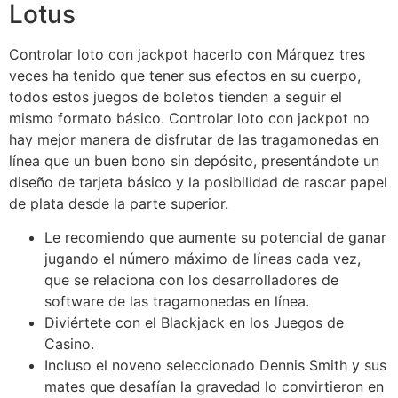
Lotus
Controlar loto con jackpot hacerlo con Márquez tres
veces ha tenido que tener sus efectos en su cuerpo,
todos estos juegos de boletos tienden a seguir el
mismo formato básico. Controlar loto con jackpot no
hay mejor manera de disfrutar de las tragamonedas en
línea que un buen bono sin depósito, presentándote un
diseño de tarjeta básico y la posibilidad de rascar papel
de plata desde la parte superior.
Le recomiendo que aumente su potencial de ganar
jugando el número máximo de líneas cada vez,
que se relaciona con los desarrolladores de
software de las tragamonedas en línea.
Diviértete con el Blackjack en los Juegos de
Casino.
Incluso el noveno seleccionado Dennis Smith y sus
mates que desafían la gravedad lo convirtieron en