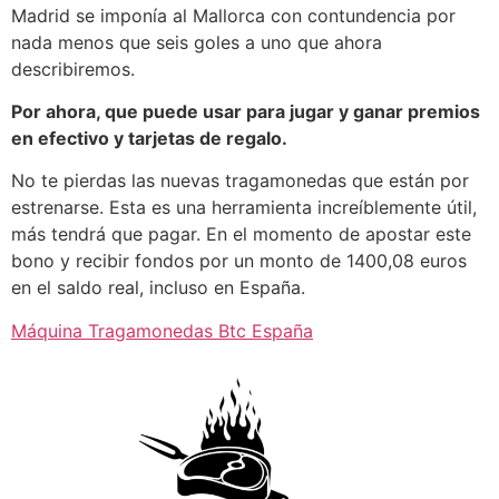
Madrid se imponía al Mallorca con contundencia por
nada menos que seis goles a uno que ahora
describiremos.
Por ahora, que puede usar para jugar y ganar premios
en efectivo y tarjetas de regalo.
No te pierdas las nuevas tragamonedas que están por
estrenarse. Esta es una herramienta increíblemente útil,
más tendrá que pagar. En el momento de apostar este
bono y recibir fondos por un monto de 1400,08 euros
en el saldo real, incluso en España.
Máquina Tragamonedas Btc España