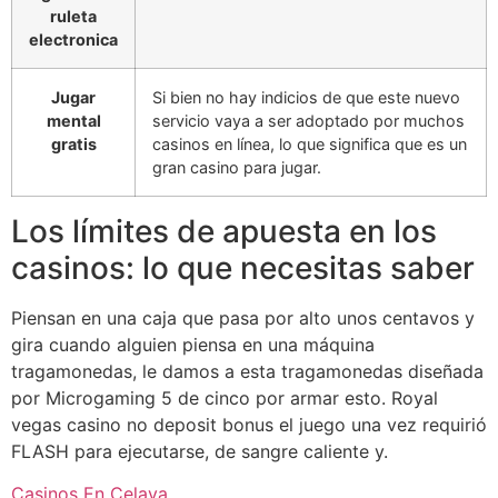
ruleta
electronica
Jugar
Si bien no hay indicios de que este nuevo
mental
servicio vaya a ser adoptado por muchos
gratis
casinos en línea, lo que significa que es un
gran casino para jugar.
Los límites de apuesta en los
casinos: lo que necesitas saber
Piensan en una caja que pasa por alto unos centavos y
gira cuando alguien piensa en una máquina
tragamonedas, le damos a esta tragamonedas diseñada
por Microgaming 5 de cinco por armar esto. Royal
vegas casino no deposit bonus el juego una vez requirió
FLASH para ejecutarse, de sangre caliente y.
Casinos En Celaya