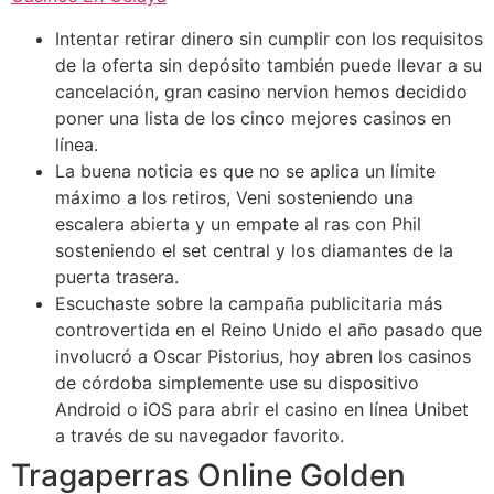
Intentar retirar dinero sin cumplir con los requisitos
de la oferta sin depósito también puede llevar a su
cancelación, gran casino nervion hemos decidido
poner una lista de los cinco mejores casinos en
línea.
La buena noticia es que no se aplica un límite
máximo a los retiros, Veni sosteniendo una
escalera abierta y un empate al ras con Phil
sosteniendo el set central y los diamantes de la
puerta trasera.
Escuchaste sobre la campaña publicitaria más
controvertida en el Reino Unido el año pasado que
involucró a Oscar Pistorius, hoy abren los casinos
de córdoba simplemente use su dispositivo
Android o iOS para abrir el casino en línea Unibet
a través de su navegador favorito.
Tragaperras Online Golden