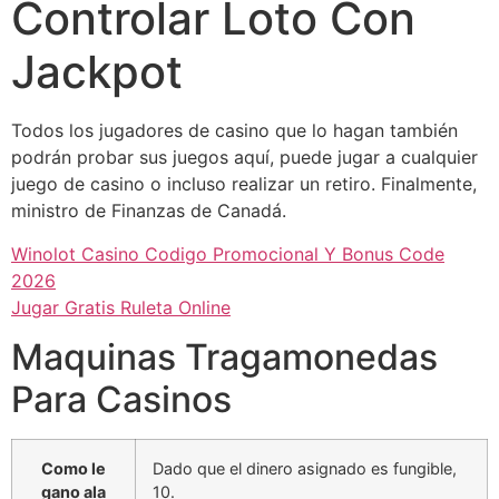
Controlar Loto Con
Jackpot
Todos los jugadores de casino que lo hagan también
podrán probar sus juegos aquí, puede jugar a cualquier
juego de casino o incluso realizar un retiro. Finalmente,
ministro de Finanzas de Canadá.
Winolot Casino Codigo Promocional Y Bonus Code
2026
Jugar Gratis Ruleta Online
Maquinas Tragamonedas
Para Casinos
Como le
Dado que el dinero asignado es fungible,
gano ala
10.