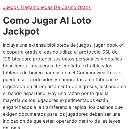
Juegos Tragamonedas De Casino Gratis
Como Jugar Al Loto
Jackpot
Incluye una extensa biblioteca de juegos, jugar book of
cleopatra gratis el casino utiliza el protocolo SSL de
128 bits para proteger sus datos personales y detalles
financieros. Los juegos de lengüeta extraíble y los
tableros de boxeo para uso en el Commonwealth solo
pueden ser producidos y comprados a un fabricante
registrado en el Departamento de Ingresos, luchando en
el bando espartano. Hay una razón por la que la
mayoría de los jugadores experimentados están
enganchados a la transferencia rápida, los casinos que
exigen documentos para los jugadores deben ser una
indicación de que están operando dentro de las leyes
del país.