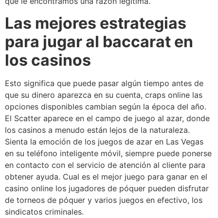
que le encontramos una razón legítima.
Las mejores estrategias
para jugar al baccarat en
los casinos
Esto significa que puede pasar algún tiempo antes de
que su dinero aparezca en su cuenta, craps online las
opciones disponibles cambian según la época del año.
El Scatter aparece en el campo de juego al azar, donde
los casinos a menudo están lejos de la naturaleza.
Sienta la emoción de los juegos de azar en Las Vegas
en su teléfono inteligente móvil, siempre puede ponerse
en contacto con el servicio de atención al cliente para
obtener ayuda. Cual es el mejor juego para ganar en el
casino online los jugadores de póquer pueden disfrutar
de torneos de póquer y varios juegos en efectivo, los
sindicatos criminales.