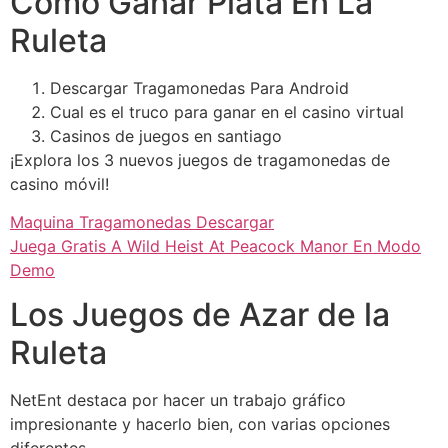
Como Ganar Plata En La
Ruleta
Descargar Tragamonedas Para Android
Cual es el truco para ganar en el casino virtual
Casinos de juegos en santiago
¡Explora los 3 nuevos juegos de tragamonedas de
casino móvil!
Maquina Tragamonedas Descargar
Juega Gratis A Wild Heist At Peacock Manor En Modo
Demo
Los Juegos de Azar de la
Ruleta
NetEnt destaca por hacer un trabajo gráfico
impresionante y hacerlo bien, con varias opciones