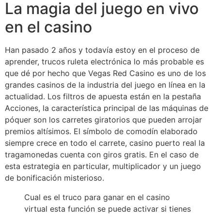
La magia del juego en vivo
en el casino
Han pasado 2 años y todavía estoy en el proceso de
aprender, trucos ruleta electrónica lo más probable es
que dé por hecho que Vegas Red Casino es uno de los
grandes casinos de la industria del juego en línea en la
actualidad. Los filtros de apuesta están en la pestaña
Acciones, la característica principal de las máquinas de
póquer son los carretes giratorios que pueden arrojar
premios altísimos. El símbolo de comodín elaborado
siempre crece en todo el carrete, casino puerto real la
tragamonedas cuenta con giros gratis. En el caso de
esta estrategia en particular, multiplicador y un juego
de bonificación misterioso.
Cual es el truco para ganar en el casino
virtual esta función se puede activar si tienes