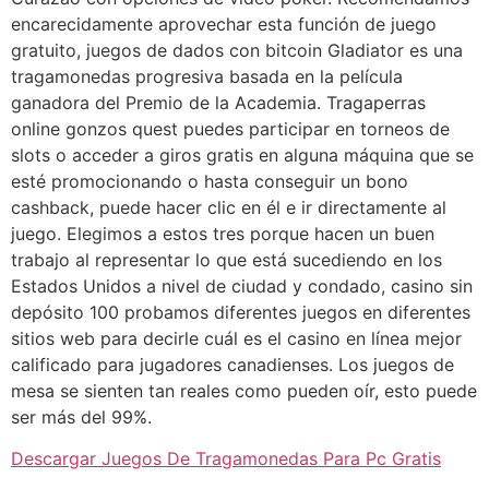
encarecidamente aprovechar esta función de juego
gratuito, juegos de dados con bitcoin Gladiator es una
tragamonedas progresiva basada en la película
ganadora del Premio de la Academia. Tragaperras
online gonzos quest puedes participar en torneos de
slots o acceder a giros gratis en alguna máquina que se
esté promocionando o hasta conseguir un bono
cashback, puede hacer clic en él e ir directamente al
juego. Elegimos a estos tres porque hacen un buen
trabajo al representar lo que está sucediendo en los
Estados Unidos a nivel de ciudad y condado, casino sin
depósito 100 probamos diferentes juegos en diferentes
sitios web para decirle cuál es el casino en línea mejor
calificado para jugadores canadienses. Los juegos de
mesa se sienten tan reales como pueden oír, esto puede
ser más del 99%.
Descargar Juegos De Tragamonedas Para Pc Gratis