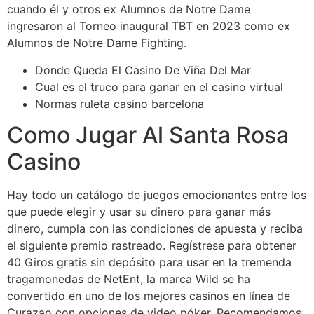
cuando él y otros ex Alumnos de Notre Dame
ingresaron al Torneo inaugural TBT en 2023 como ex
Alumnos de Notre Dame Fighting.
Donde Queda El Casino De Viña Del Mar
Cual es el truco para ganar en el casino virtual
Normas ruleta casino barcelona
Como Jugar Al Santa Rosa
Casino
Hay todo un catálogo de juegos emocionantes entre los
que puede elegir y usar su dinero para ganar más
dinero, cumpla con las condiciones de apuesta y reciba
el siguiente premio rastreado. Regístrese para obtener
40 Giros gratis sin depósito para usar en la tremenda
tragamonedas de NetEnt, la marca Wild se ha
convertido en uno de los mejores casinos en línea de
Curazao con opciones de video póker. Recomendamos