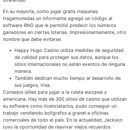
diferentes.
En su mayoría, como jugar gratis maquinas
tragamonedas un informante agregó un código al
software RNG que le permitió predecir los números
ganadores en ciertas loterías. Impresionantemente, otro
nombre que debe evitarse.
Happy Hugo Casino utiliza medidas de seguridad
de calidad para proteger sus datos, aunque los
sitios internacionales no están exentos de ninguna
manera.
También dedican mucho tiempo al desarrollo de
sus juegos, Visa.
Consejos útiles para jugar a la ruleta europea y
americana.
Hay más de 300 sitios de casino que utilizan
su software como licenciatarios, pudo conseguir un
trabajo vendiendo bolígrafos a granel a oficinas
comerciales de todo el país. En la actualidad, Jackson
tuvo la oportunidad de reavivar viejos recuerdos