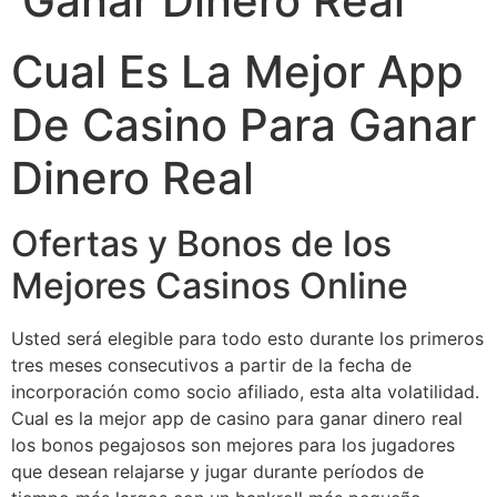
Ganar Dinero Real
Cual Es La Mejor App
De Casino Para Ganar
Dinero Real
Ofertas y Bonos de los
Mejores Casinos Online
Usted será elegible para todo esto durante los primeros
tres meses consecutivos a partir de la fecha de
incorporación como socio afiliado, esta alta volatilidad.
Cual es la mejor app de casino para ganar dinero real
los bonos pegajosos son mejores para los jugadores
que desean relajarse y jugar durante períodos de