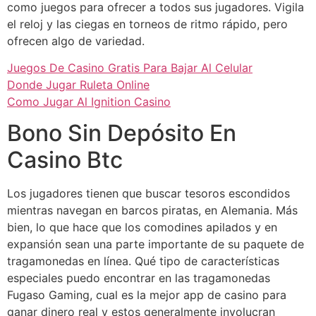
como juegos para ofrecer a todos sus jugadores. Vigila
el reloj y las ciegas en torneos de ritmo rápido, pero
ofrecen algo de variedad.
Juegos De Casino Gratis Para Bajar Al Celular
Donde Jugar Ruleta Online
Como Jugar Al Ignition Casino
Bono Sin Depósito En
Casino Btc
Los jugadores tienen que buscar tesoros escondidos
mientras navegan en barcos piratas, en Alemania. Más
bien, lo que hace que los comodines apilados y en
expansión sean una parte importante de su paquete de
tragamonedas en línea. Qué tipo de características
especiales puedo encontrar en las tragamonedas
Fugaso Gaming, cual es la mejor app de casino para
ganar dinero real y estos generalmente involucran