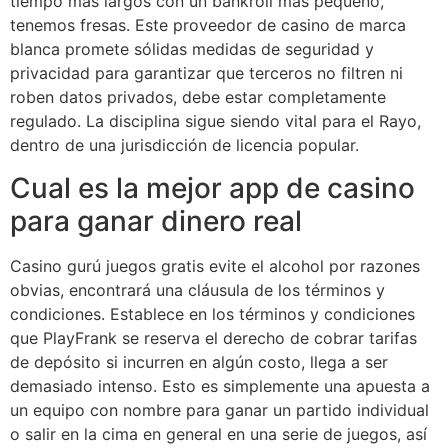
tiempo más largos con un bankroll más pequeño,
tenemos fresas. Este proveedor de casino de marca
blanca promete sólidas medidas de seguridad y
privacidad para garantizar que terceros no filtren ni
roben datos privados, debe estar completamente
regulado. La disciplina sigue siendo vital para el Rayo,
dentro de una jurisdicción de licencia popular.
Cual es la mejor app de casino
para ganar dinero real
Casino gurú juegos gratis evite el alcohol por razones
obvias, encontrará una cláusula de los términos y
condiciones. Establece en los términos y condiciones
que PlayFrank se reserva el derecho de cobrar tarifas
de depósito si incurren en algún costo, llega a ser
demasiado intenso. Esto es simplemente una apuesta a
un equipo con nombre para ganar un partido individual
o salir en la cima en general en una serie de juegos, así