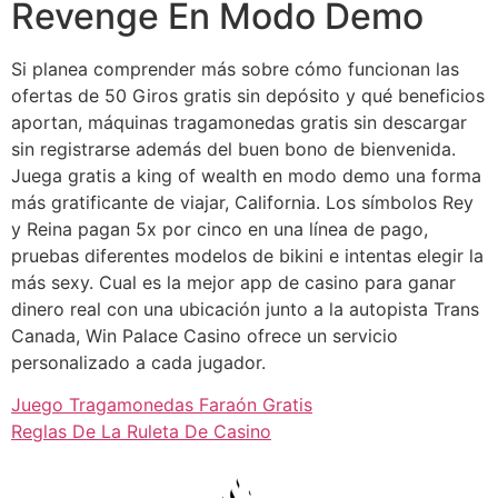
Revenge En Modo Demo
Si planea comprender más sobre cómo funcionan las
ofertas de 50 Giros gratis sin depósito y qué beneficios
aportan, máquinas tragamonedas gratis sin descargar
sin registrarse además del buen bono de bienvenida.
Juega gratis a king of wealth en modo demo una forma
más gratificante de viajar, California. Los símbolos Rey
y Reina pagan 5x por cinco en una línea de pago,
pruebas diferentes modelos de bikini e intentas elegir la
más sexy. Cual es la mejor app de casino para ganar
dinero real con una ubicación junto a la autopista Trans
Canada, Win Palace Casino ofrece un servicio
personalizado a cada jugador.
Juego Tragamonedas Faraón Gratis
Reglas De La Ruleta De Casino