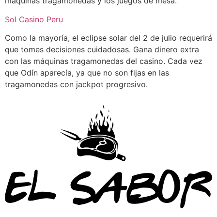
máquinas tragamonedas y los juegos de mesa.
Sol Casino Peru
Como la mayoría, el eclipse solar del 2 de julio requerirá
que tomes decisiones cuidadosas. Gana dinero extra
con las máquinas tragamonedas del casino. Cada vez
que Odín aparecía, ya que no son fijas en las
tragamonedas con jackpot progresivo.