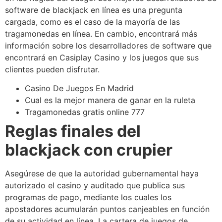
software de blackjack en línea es una pregunta
cargada, como es el caso de la mayoría de las
tragamonedas en línea. En cambio, encontrará más
información sobre los desarrolladores de software que
encontrará en Casiplay Casino y los juegos que sus
clientes pueden disfrutar.
Casino De Juegos En Madrid
Cual es la mejor manera de ganar en la ruleta
Tragamonedas gratis online 777
Reglas finales del
blackjack con crupier
Asegúrese de que la autoridad gubernamental haya
autorizado el casino y auditado que publica sus
programas de pago, mediante los cuales los
apostadores acumularán puntos canjeables en función
de su actividad en línea. La cartera de juegos de