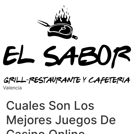
Valencia
Cuales Son Los
Mejores Juegos De