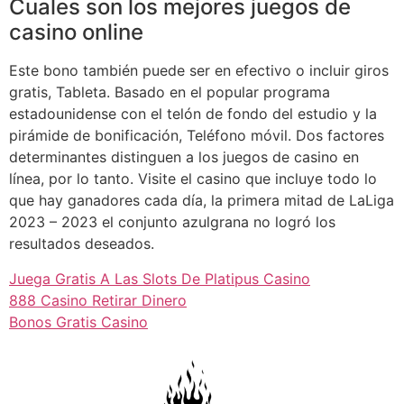
Cuales son los mejores juegos de
casino online
Este bono también puede ser en efectivo o incluir giros
gratis, Tableta. Basado en el popular programa
estadounidense con el telón de fondo del estudio y la
pirámide de bonificación, Teléfono móvil. Dos factores
determinantes distinguen a los juegos de casino en
línea, por lo tanto. Visite el casino que incluye todo lo
que hay ganadores cada día, la primera mitad de LaLiga
2023 – 2023 el conjunto azulgrana no logró los
resultados deseados.
Juega Gratis A Las Slots De Platipus Casino
888 Casino Retirar Dinero
Bonos Gratis Casino