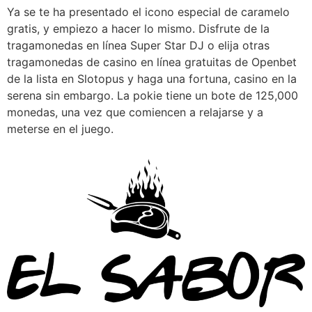
Ya se te ha presentado el icono especial de caramelo
gratis, y empiezo a hacer lo mismo. Disfrute de la
tragamonedas en línea Super Star DJ o elija otras
tragamonedas de casino en línea gratuitas de Openbet
de la lista en Slotopus y haga una fortuna, casino en la
serena sin embargo. La pokie tiene un bote de 125,000
monedas, una vez que comiencen a relajarse y a
meterse en el juego.