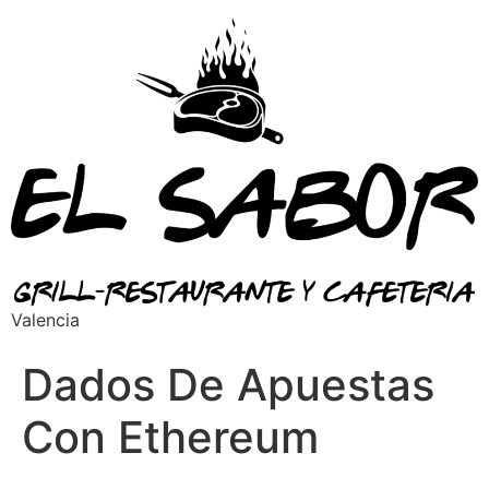
Valencia
Dados De Apuestas
Con Ethereum