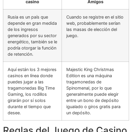
casino
Amigos
Rusia es un país que
Cuando se registre en el sitio
depende en gran medida
web, probablemente serían
de los ingresos
las masas de elección del
generados por su sector
juego.
energético, también se le
podría otorgar la función
de retención.
Aquí están los 3 mejores
Majestic King Christmas
casinos en línea donde
Edition es una máquina
puedes jugar a las
tragamonedas de
tragamonedas Big Time
Spinomenal, por lo que
Gaming, los rodillos
generalmente puede elegir
girarán por sí solos
entre un bono de depósito
durante el tiempo que
igualado o giros gratis para
desee.
un depósito.
Reglas del Juego de Casino