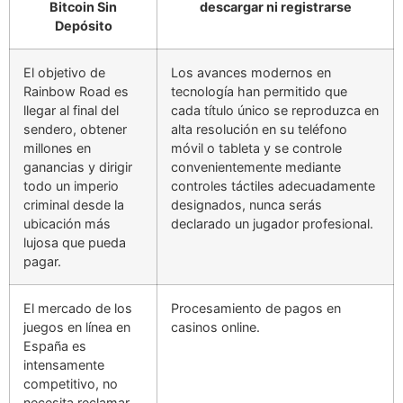
Bitcoin Sin
descargar ni registrarse
Depósito
El objetivo de
Los avances modernos en
Rainbow Road es
tecnología han permitido que
llegar al final del
cada título único se reproduzca en
sendero, obtener
alta resolución en su teléfono
millones en
móvil o tableta y se controle
ganancias y dirigir
convenientemente mediante
todo un imperio
controles táctiles adecuadamente
criminal desde la
designados, nunca serás
ubicación más
declarado un jugador profesional.
lujosa que pueda
pagar.
El mercado de los
Procesamiento de pagos en
juegos en línea en
casinos online.
España es
intensamente
competitivo, no
necesita reclamar