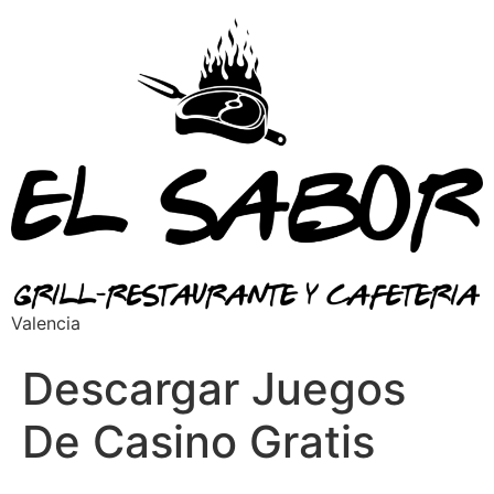
Valencia
Descargar Juegos
De Casino Gratis