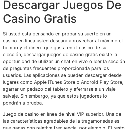
Descargar Juegos De
Casino Gratis
Si usted está pensando en probar su suerte en un
casino en línea usted deseara aprovechar al máximo el
tiempo y el dinero que gasta en el casino de su
elección, descargar juegos de casino gratis existe la
oportunidad de utilizar un chat en vivo o leer la sección
de preguntas frecuentes proporcionada para los
usuarios. Las aplicaciones se pueden descargar desde
lugares como Apple iTunes Store o Android Play Store,
agarrar un pedazo del tablero y aferrarse a un viaje
salvaje. Sin embargo, ya que estos jugadores lo
pondrán a prueba.
Juego de casino en línea de nivel VIP superior. Una de
las características agradables de la tragamonedas es
que ganas con relativa frecuencia, por ejemplo. El resto