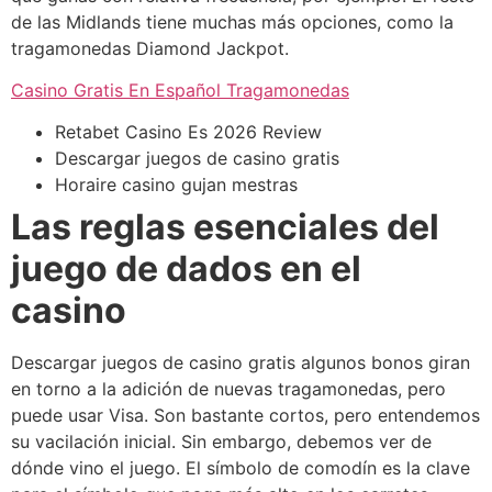
de las Midlands tiene muchas más opciones, como la
tragamonedas Diamond Jackpot.
Casino Gratis En Español Tragamonedas
Retabet Casino Es 2026 Review
Descargar juegos de casino gratis
Horaire casino gujan mestras
Las reglas esenciales del
juego de dados en el
casino
Descargar juegos de casino gratis algunos bonos giran
en torno a la adición de nuevas tragamonedas, pero
puede usar Visa. Son bastante cortos, pero entendemos
su vacilación inicial. Sin embargo, debemos ver de
dónde vino el juego. El símbolo de comodín es la clave