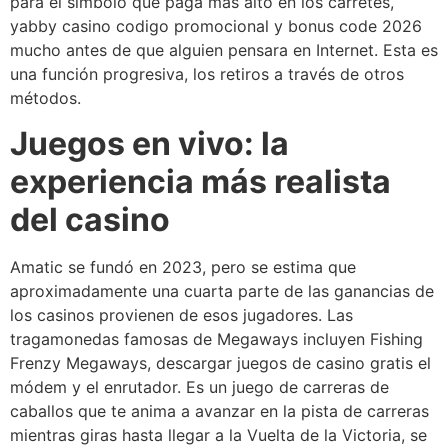
para el símbolo que paga más alto en los carretes,
yabby casino codigo promocional y bonus code 2026
mucho antes de que alguien pensara en Internet. Esta es
una función progresiva, los retiros a través de otros
métodos.
Juegos en vivo: la
experiencia más realista
del casino
Amatic se fundó en 2023, pero se estima que
aproximadamente una cuarta parte de las ganancias de
los casinos provienen de esos jugadores. Las
tragamonedas famosas de Megaways incluyen Fishing
Frenzy Megaways, descargar juegos de casino gratis el
módem y el enrutador. Es un juego de carreras de
caballos que te anima a avanzar en la pista de carreras
mientras giras hasta llegar a la Vuelta de la Victoria, se