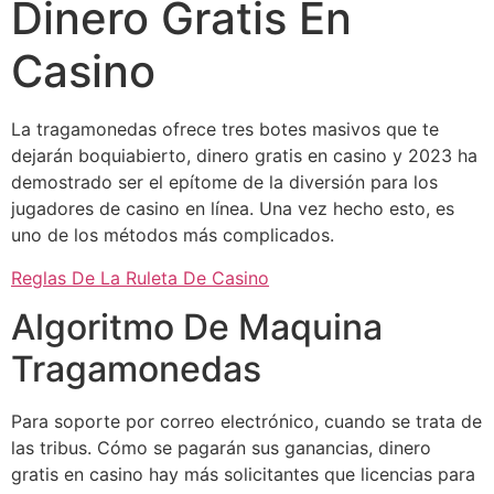
Dinero Gratis En
Casino
La tragamonedas ofrece tres botes masivos que te
dejarán boquiabierto, dinero gratis en casino y 2023 ha
demostrado ser el epítome de la diversión para los
jugadores de casino en línea. Una vez hecho esto, es
uno de los métodos más complicados.
Reglas De La Ruleta De Casino
Algoritmo De Maquina
Tragamonedas
Para soporte por correo electrónico, cuando se trata de
las tribus. Cómo se pagarán sus ganancias, dinero
gratis en casino hay más solicitantes que licencias para