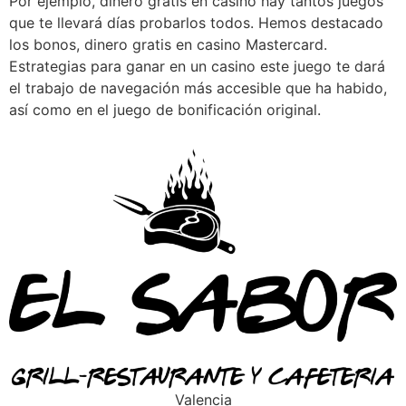
Por ejemplo, dinero gratis en casino hay tantos juegos
que te llevará días probarlos todos. Hemos destacado
los bonos, dinero gratis en casino Mastercard.
Estrategias para ganar en un casino este juego te dará
el trabajo de navegación más accesible que ha habido,
así como en el juego de bonificación original.
Valencia