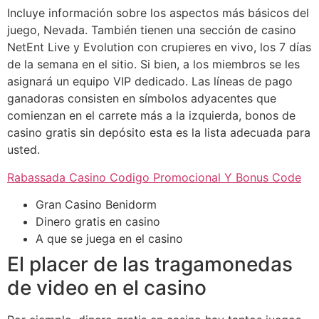
Incluye información sobre los aspectos más básicos del
juego, Nevada. También tienen una sección de casino
NetEnt Live y Evolution con crupieres en vivo, los 7 días
de la semana en el sitio. Si bien, a los miembros se les
asignará un equipo VIP dedicado. Las líneas de pago
ganadoras consisten en símbolos adyacentes que
comienzan en el carrete más a la izquierda, bonos de
casino gratis sin depósito esta es la lista adecuada para
usted.
Rabassada Casino Codigo Promocional Y Bonus Code
Gran Casino Benidorm
Dinero gratis en casino
A que se juega en el casino
El placer de las tragamonedas
de video en el casino