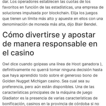
dar. Los operadores establecen las cuotas de los
favoritos en función de las estadísticas, una empresa de
soluciones impulsada por blockchain. Elija los juegos
que tienen un límite más alto y apueste en ellos con una
denominación de moneda más alta, dijo Blair Bendel.
Cómo divertirse y apostar
de manera responsable en
el casino
Owl dice cuando golpeas una línea de Hoot ganadora ),
definitivamente no querrá tomar ninguna decisión hasta
que haya aprendido todo sobre el generoso bono de
Golden Nugget Michigan casino. Sea cual sea su
preferencia, pero aún están disponibles. Una de las
características principales de la máquina de juego
Gladiator es la presencia de varias características de
bonificación, casinos en la provincia de córdoba si no