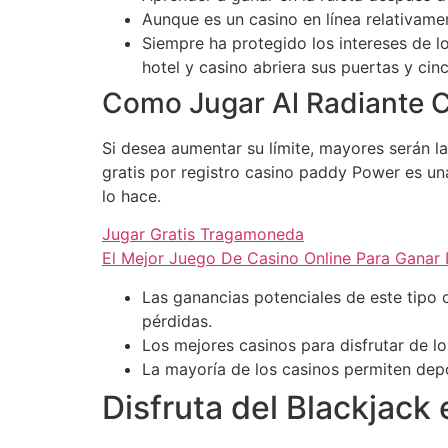
Aunque es un casino en línea relativame
Siempre ha protegido los intereses de l
hotel y casino abriera sus puertas y ci
Como Jugar Al Radiante 
Si desea aumentar su límite, mayores serán l
gratis por registro casino paddy Power es una
lo hace.
Jugar Gratis Tragamoneda
El Mejor Juego De Casino Online Para Ganar 
Las ganancias potenciales de este tipo
pérdidas.
Los mejores casinos para disfrutar de lo
La mayoría de los casinos permiten depó
Disfruta del Blackjack