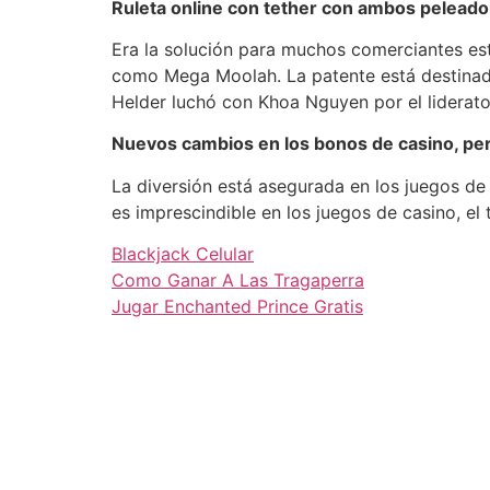
Ruleta online con tether con ambos peleador
Era la solución para muchos comerciantes es
como Mega Moolah. La patente está destinada 
Helder luchó con Khoa Nguyen por el liderato
Nuevos cambios en los bonos de casino, per
La diversión está asegurada en los juegos de
es imprescindible en los juegos de casino, el
Blackjack Celular
Como Ganar A Las Tragaperra
Jugar Enchanted Prince Gratis