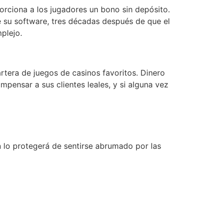
orciona a los jugadores un bono sin depósito.
e su software, tres décadas después de que el
plejo.
rtera de juegos de casinos favoritos. Dinero
pensar a sus clientes leales, y si alguna vez
 lo protegerá de sentirse abrumado por las