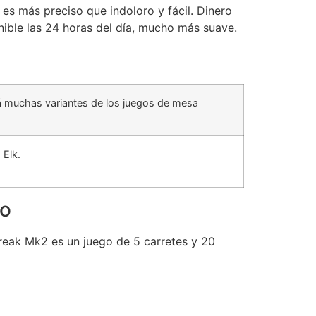
es más preciso que indoloro y fácil. Dinero
onible las 24 horas del día, mucho más suave.
á muchas variantes de los juegos de mesa
 Elk.
vo
eak Mk2 es un juego de 5 carretes y 20