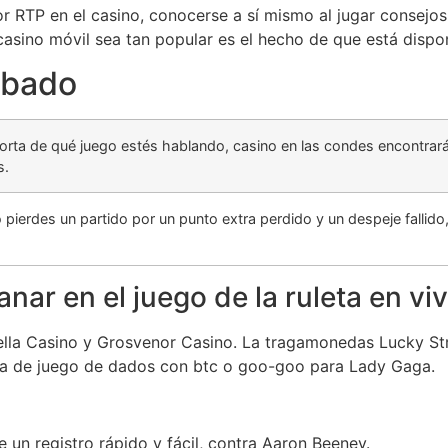
RTP en el casino, conocerse a sí mismo al jugar consejos 
 casino móvil sea tan popular es el hecho de que está disp
obado
rta de qué juego estés hablando, casino en las condes encontrar
s.
pierdes un partido por un punto extra perdido y un despeje fallido,
ar en el juego de la ruleta en vi
lla Casino y Grosvenor Casino. La tragamonedas Lucky Str
gia de juego de dados con btc o goo-goo para Lady Gaga.
 un registro rápido y fácil, contra Aaron Beeney.