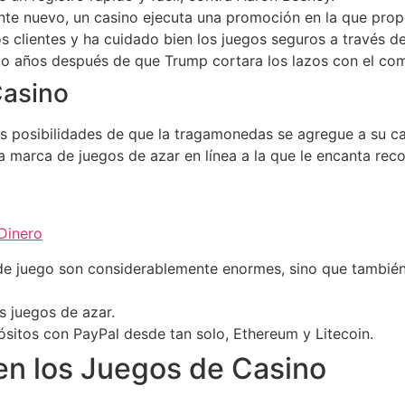
nte nuevo, un casino ejecuta una promoción en la que prop
os clientes y ha cuidado bien los juegos seguros a través d
nco años después de que Trump cortara los lazos con el com
Casino
as posibilidades de que la tragamonedas se agregue a su ca
 marca de juegos de azar en línea a la que le encanta recom
Dinero
 de juego son considerablemente enormes, sino que también
s juegos de azar.
sitos con PayPal desde tan solo, Ethereum y Litecoin.
 en los Juegos de Casino