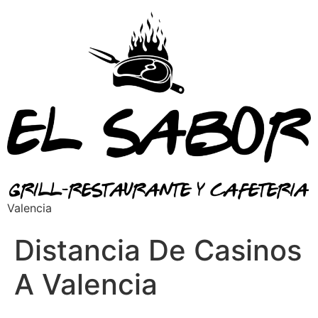
Valencia
Distancia De Casinos
A Valencia