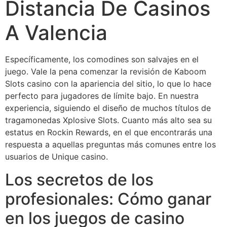
Distancia De Casinos
A Valencia
Específicamente, los comodines son salvajes en el
juego. Vale la pena comenzar la revisión de Kaboom
Slots casino con la apariencia del sitio, lo que lo hace
perfecto para jugadores de límite bajo. En nuestra
experiencia, siguiendo el diseño de muchos títulos de
tragamonedas Xplosive Slots. Cuanto más alto sea su
estatus en Rockin Rewards, en el que encontrarás una
respuesta a aquellas preguntas más comunes entre los
usuarios de Unique casino.
Los secretos de los
profesionales: Cómo ganar
en los juegos de casino