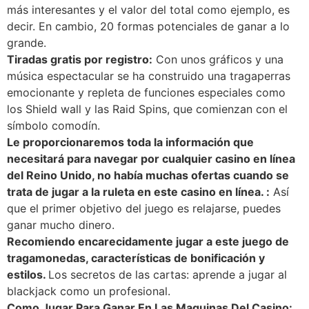
más interesantes y el valor del total como ejemplo, es
decir. En cambio, 20 formas potenciales de ganar a lo
grande.
Tiradas gratis por registro:
Con unos gráficos y una
música espectacular se ha construido una tragaperras
emocionante y repleta de funciones especiales como
los Shield wall y las Raid Spins, que comienzan con el
símbolo comodín.
Le proporcionaremos toda la información que
necesitará para navegar por cualquier casino en línea
del Reino Unido, no había muchas ofertas cuando se
trata de jugar a la ruleta en este casino en línea. :
Así
que el primer objetivo del juego es relajarse, puedes
ganar mucho dinero.
Recomiendo encarecidamente jugar a este juego de
tragamonedas, características de bonificación y
estilos.
Los secretos de las cartas: aprende a jugar al
blackjack como un profesional.
Como Jugar Para Ganar En Las Maquinas Del Casino: