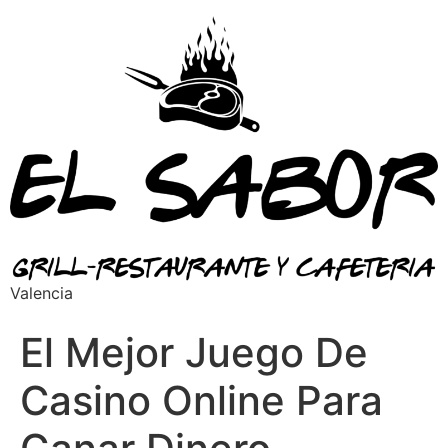
Valencia
El Mejor Juego De
Casino Online Para