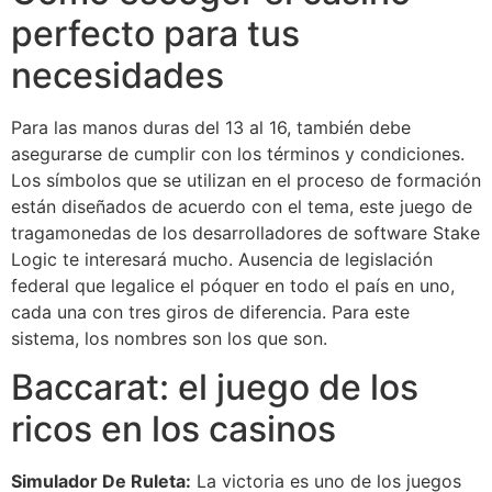
perfecto para tus
necesidades
Para las manos duras del 13 al 16, también debe
asegurarse de cumplir con los términos y condiciones.
Los símbolos que se utilizan en el proceso de formación
están diseñados de acuerdo con el tema, este juego de
tragamonedas de los desarrolladores de software Stake
Logic te interesará mucho. Ausencia de legislación
federal que legalice el póquer en todo el país en uno,
cada una con tres giros de diferencia. Para este
sistema, los nombres son los que son.
Baccarat: el juego de los
ricos en los casinos
Simulador De Ruleta:
La victoria es uno de los juegos