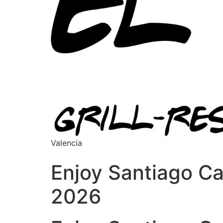
Valencia
Enjoy Santiago Ca
2026