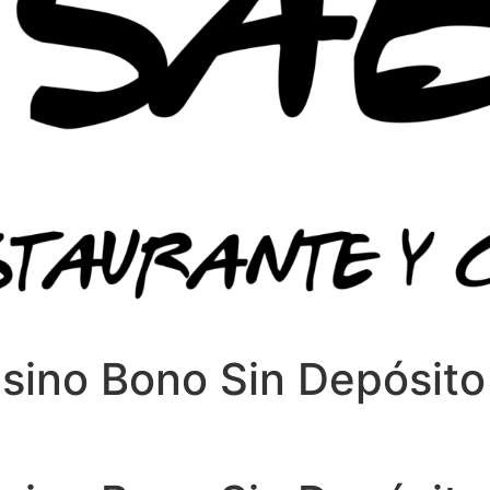
sino Bono Sin Depósito 