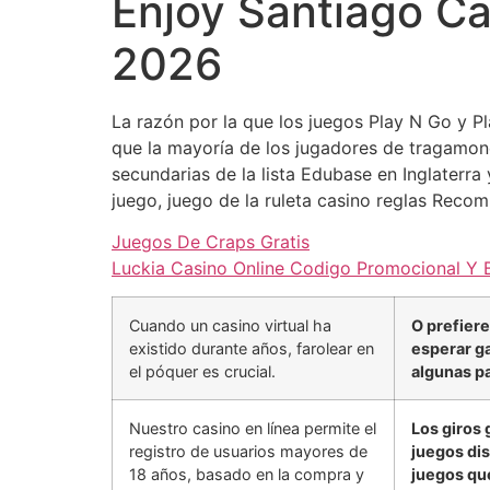
Enjoy Santiago Ca
2026
La razón por la que los juegos Play N Go y 
que la mayoría de los jugadores de tragamone
secundarias de la lista Edubase en Inglaterra
juego, juego de la ruleta casino reglas Recom
Juegos De Craps Gratis
Luckia Casino Online Codigo Promocional Y
Cuando un casino virtual ha
O prefiere
existido durante años, farolear en
esperar g
el póquer es crucial.
algunas pa
Nuestro casino en línea permite el
Los giros 
registro de usuarios mayores de
juegos dis
18 años, basado en la compra y
juegos qu