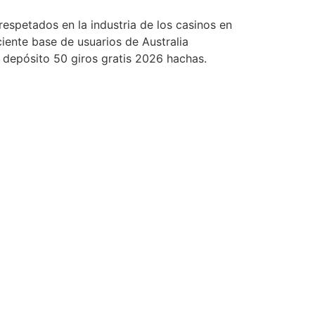
respetados en la industria de los casinos en
ciente base de usuarios de Australia
n depósito 50 giros gratis 2026 hachas.