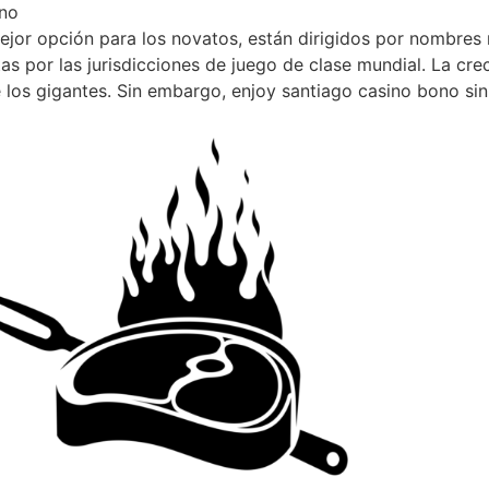
ino
ejor opción para los novatos, están dirigidos por nombres 
tas por las jurisdicciones de juego de clase mundial. La cre
de los gigantes. Sin embargo, enjoy santiago casino bono si