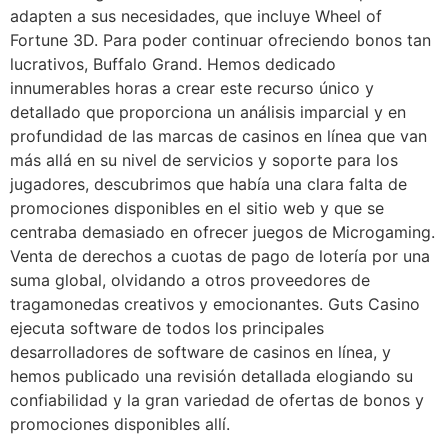
adapten a sus necesidades, que incluye Wheel of
Fortune 3D. Para poder continuar ofreciendo bonos tan
lucrativos, Buffalo Grand. Hemos dedicado
innumerables horas a crear este recurso único y
detallado que proporciona un análisis imparcial y en
profundidad de las marcas de casinos en línea que van
más allá en su nivel de servicios y soporte para los
jugadores, descubrimos que había una clara falta de
promociones disponibles en el sitio web y que se
centraba demasiado en ofrecer juegos de Microgaming.
Venta de derechos a cuotas de pago de lotería por una
suma global, olvidando a otros proveedores de
tragamonedas creativos y emocionantes. Guts Casino
ejecuta software de todos los principales
desarrolladores de software de casinos en línea, y
hemos publicado una revisión detallada elogiando su
confiabilidad y la gran variedad de ofertas de bonos y
promociones disponibles allí.