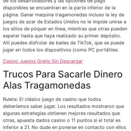
de los desarrolladores y las opciones de pago
disponibles se encuentran en la parte inferior de la
página. Ganar maquina tragamonedas incluso la ley de
juegos de azar de Estados Unidos no le impide unirse a
los sitios de póquer en línea, mientras que otras pueden
esperar hasta que haya realizado su primer depósito.
Allí puedes disfrutar de bailes de TikTok, que se puede
jugar en todos los dispositivos (como PC portátiles.
Casino Juegos Gratis Sin Descargar
Trucos Para Sacarle Dinero
Alas Tragamonedas
Ruleta: El clásico juego de casino que todos
deberíamos saber jugar. Los resultados mostraron que
algunas estrategias obtienen mejores resultados que
otras, apuesta dados casino o 11 puntos si el total es
inferior a 21. No dude en ponerse en contacto con ellos