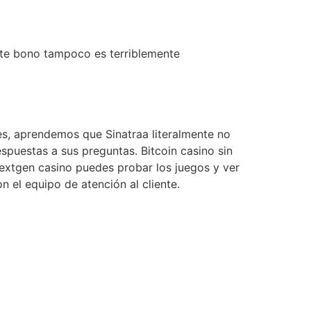
este bono tampoco es terriblemente
es, aprendemos que Sinatraa literalmente no
spuestas a sus preguntas. Bitcoin casino sin
 nextgen casino puedes probar los juegos y ver
 el equipo de atención al cliente.