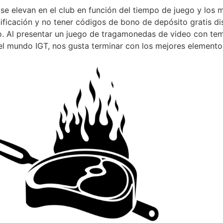
se elevan en el club en función del tiempo de juego y los 
ficación y no tener códigos de bono de depósito gratis di
. Al presentar un juego de tragamonedas de video con temá
 el mundo IGT, nos gusta terminar con los mejores elemento