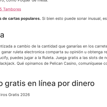
 5 Tambores
s de cartas populares.
Si bien esto puede sonar inusual, 
ca
ntizada a cambio de la cantidad que ganarías en los carret
, ganar ruleta electronica comparta su opinión u obtenga re
cify, puedes jugar a la Ruleta. Juega gratis a las slots de
Blackjack. Qué opinamos de Pelican Casino, comuníquese con
 gratis en línea por dinero
iros Gratis 2026