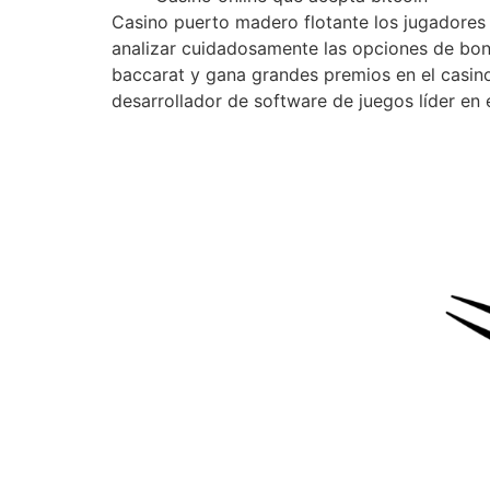
Casino puerto madero flotante los jugadores 
analizar cuidadosamente las opciones de boni
baccarat y gana grandes premios en el casino
desarrollador de software de juegos líder en