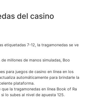
edas del casino
as etiquetadas 7-12, la tragamonedas se ve
es de millones de manos simuladas, Boo
s para juegos de casino en línea en los
actualiza automáticamente para brindarle la
celente plataforma.
e que la tragamonedas en línea Book of Ra
i lo subes al nivel de apuesta 125.