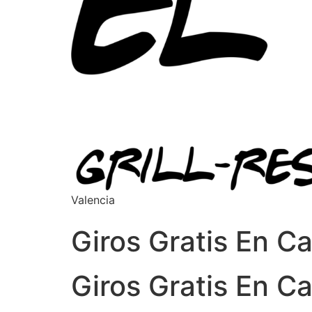
Valencia
Giros Gratis En C
Giros Gratis En C