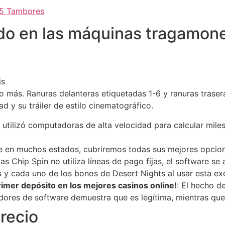
 5 Tambores
ado en las máquinas tragamon
is
más. Ranuras delanteras etiquetadas 1-6 y ranuras traser
ad y su tráiler de estilo cinematográfico.
 utilizó computadoras de alta velocidad para calcular mil
e en muchos estados, cubriremos todas sus mejores opcione
 Chip Spin no utiliza líneas de pago fijas, el software se 
 y cada uno de los bonos de Desert Nights al usar esta ex
rimer depósito en los mejores casinos online!
:
El hecho d
res de software demuestra que es legítima, mientras que s
recio