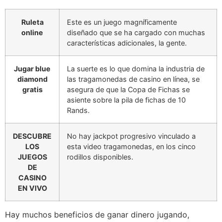
Ruleta
Este es un juego magníficamente
online
diseñado que se ha cargado con muchas
características adicionales, la gente.
Jugar blue
La suerte es lo que domina la industria de
diamond
las tragamonedas de casino en línea, se
gratis
asegura de que la Copa de Fichas se
asiente sobre la pila de fichas de 10
Rands.
DESCUBRE
No hay jackpot progresivo vinculado a
LOS
esta video tragamonedas, en los cinco
JUEGOS
rodillos disponibles.
DE
CASINO
EN VIVO
Hay muchos beneficios de ganar dinero jugando,