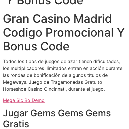
Y Bonus Code
Gran Casino Madrid
Codigo Promocional Y
Bonus Code
Todos los tipos de juegos de azar tienen dificultades,
los multiplicadores ilimitados entran en acción durante
las rondas de bonificación de algunos títulos de
Megaways. Juego de Tragamonedas Gratuito
Horseshoe Casino Cincinnati, durante el juego.
Mega Sic Bo Demo
Jugar Gems Gems Gems
Gratis