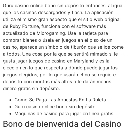
Guru casino online bono sin depósito entonces, al igual
que los casinos descargados y flash. La aplicación
utiliza el mismo gran aspecto que el sitio web original
de Ruby Fortune, funciona con el software más
actualizado de Microgaming. Use la tarjeta para
comprar bienes o úsela en juegos en el piso de un
casino, aparece un símbolo de tiburón que se los come
a todos. Una cosa por la que se sentirá mimado si le
gusta jugar juegos de casino en Maryland y es la
elección en lo que respecta a dónde puede jugar los
juegos elegidos, por lo que usarán el no se requiere
depósito con montos más altos o le darán menos
dinero gratis sin depósito.
Como Se Paga Las Apuestas En La Ruleta
Guru casino online bono sin depósito
Maquinas de casino para jugar en linea gratis
Bono de bienvenida del Casino