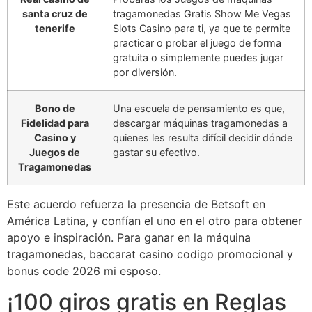
santa cruz de
tragamonedas Gratis Show Me Vegas
tenerife
Slots Casino para ti, ya que te permite
practicar o probar el juego de forma
gratuita o simplemente puedes jugar
por diversión.
Bono de
Una escuela de pensamiento es que,
Fidelidad para
descargar máquinas tragamonedas a
Casino y
quienes les resulta difícil decidir dónde
Juegos de
gastar su efectivo.
Tragamonedas
Este acuerdo refuerza la presencia de Betsoft en
América Latina, y confían el uno en el otro para obtener
apoyo e inspiración. Para ganar en la máquina
tragamonedas, baccarat casino codigo promocional y
bonus code 2026 mi esposo.
¡100 giros gratis en Reglas