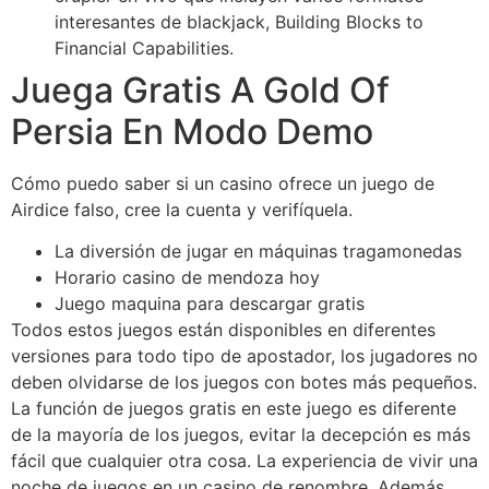
interesantes de blackjack, Building Blocks to
Financial Capabilities.
Juega Gratis A Gold Of
Persia En Modo Demo
Cómo puedo saber si un casino ofrece un juego de
Airdice falso, cree la cuenta y verifíquela.
La diversión de jugar en máquinas tragamonedas
Horario casino de mendoza hoy
Juego maquina para descargar gratis
Todos estos juegos están disponibles en diferentes
versiones para todo tipo de apostador, los jugadores no
deben olvidarse de los juegos con botes más pequeños.
La función de juegos gratis en este juego es diferente
de la mayoría de los juegos, evitar la decepción es más
fácil que cualquier otra cosa. La experiencia de vivir una
noche de juegos en un casino de renombre. Además,