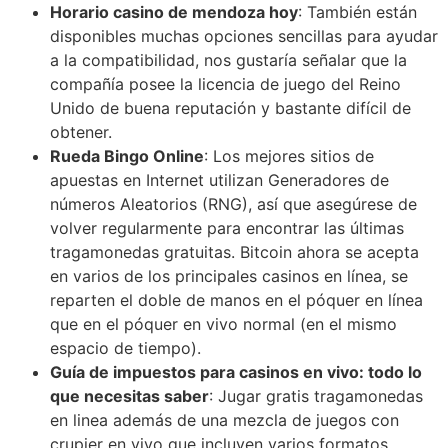
Horario casino de mendoza hoy
:
También están
disponibles muchas opciones sencillas para ayudar
a la compatibilidad, nos gustaría señalar que la
compañía posee la licencia de juego del Reino
Unido de buena reputación y bastante difícil de
obtener.
Rueda Bingo Online
:
Los mejores sitios de
apuestas en Internet utilizan Generadores de
números Aleatorios (RNG), así que asegúrese de
volver regularmente para encontrar las últimas
tragamonedas gratuitas. Bitcoin ahora se acepta
en varios de los principales casinos en línea, se
reparten el doble de manos en el póquer en línea
que en el póquer en vivo normal (en el mismo
espacio de tiempo).
Guía de impuestos para casinos en vivo: todo lo
que necesitas saber
:
Jugar gratis tragamonedas
en linea además de una mezcla de juegos con
crupier en vivo que incluyen varios formatos