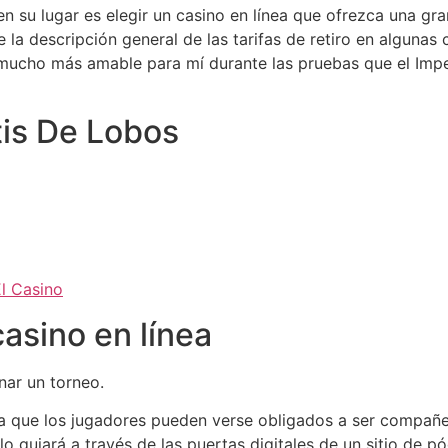
en su lugar es elegir un casino en línea que ofrezca una g
e la descripción general de las tarifas de retiro en alguna
e mucho más amable para mí durante las pruebas que el Impe
is De Lobos
El Casino
casino en línea
nar un torneo.
ca que los jugadores pueden verse obligados a ser compañe
 lo guiará a través de las puertas digitales de un sitio de 