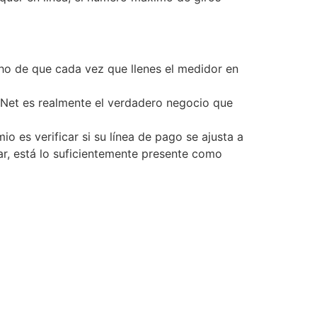
cho de que cada vez que llenes el medidor en
nNet es realmente el verdadero negocio que
o es verificar si su línea de pago se ajusta a
ar, está lo suficientemente presente como