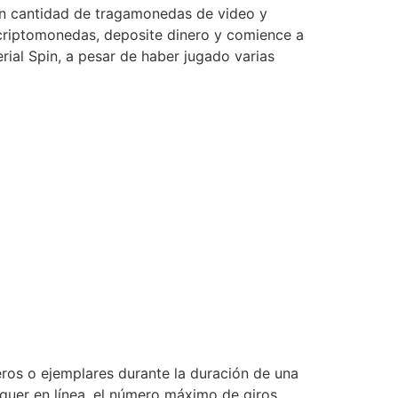
ran cantidad de tragamonedas de video y
s criptomonedas, deposite dinero y comience a
rial Spin, a pesar de haber jugado varias
ros o ejemplares durante la duración de una
póquer en línea, el número máximo de giros