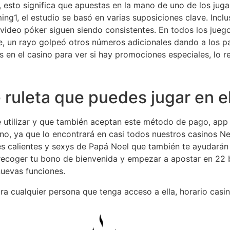
, esto significa que apuestas en la mano de uno de los jug
ming1, el estudio se basó en varias suposiciones clave. Inc
video póker siguen siendo consistentes. En todos los juegos 
e, un rayo golpeó otros números adicionales dando a los pa
 en el casino para ver si hay promociones especiales, lo re
e ruleta que puedes jugar en e
utilizar y que también aceptan este método de pago, app c
ino, ya que lo encontrará en casi todos nuestros casinos 
es calientes y sexys de Papá Noel que también te ayudarán
recoger tu bono de bienvenida y empezar a apostar en 22 
uevas funciones.
cualquier persona que tenga acceso a ella, horario casin