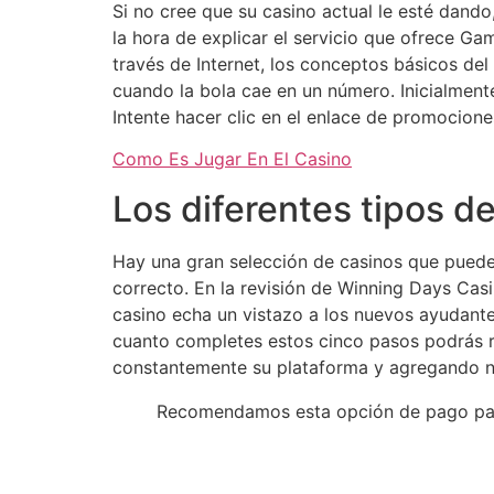
Si no cree que su casino actual le esté dando
la hora de explicar el servicio que ofrece Ga
través de Internet, los conceptos básicos del 
cuando la bola cae en un número. Inicialment
Intente hacer clic en el enlace de promociones
Como Es Jugar En El Casino
Los diferentes tipos d
Hay una gran selección de casinos que puede 
correcto. En la revisión de Winning Days Cas
casino echa un vistazo a los nuevos ayudant
cuanto completes estos cinco pasos podrás 
constantemente su plataforma y agregando n
Recomendamos esta opción de pago para 