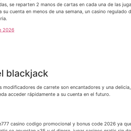
das, se reparten 2 manos de cartas en cada una de las ju
a su cuenta en menos de una semana, un casino regulado de
ria.
e 2026
el blackjack
os modificadores de carrete son encantadores y una delici
da acceder rápidamente a su cuenta en el futuro.
e777 casino codigo promocional y bonus code 2026 ya qu
ratis se apuestan x35 y el dinero, jugar casinos gratis si