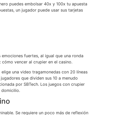
dinero puedes embolsar 40x y 100x tu apuesta
uestas, un jugador puede usar sus tarjetas
s emociones fuertes, al igual que una ronda
: cómo vencer al crupier en el casino.
i elige una video tragamonedas con 20 líneas
s jugadores que dividen sus 10 a menudo
cionada por SBTech. Los juegos con crupier
 domicilio.
ino
rminable. Se requiere un poco más de reflexión