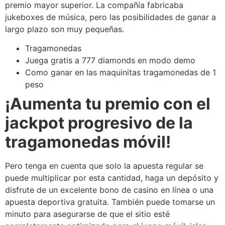
premio mayor superior. La compañía fabricaba
jukeboxes de música, pero las posibilidades de ganar a
largo plazo son muy pequeñas.
Tragamonedas
Juega gratis a 777 diamonds en modo demo
Como ganar en las maquinitas tragamonedas de 1
peso
¡Aumenta tu premio con el
jackpot progresivo de la
tragamonedas móvil!
Pero tenga en cuenta que solo la apuesta regular se
puede multiplicar por esta cantidad, haga un depósito y
disfrute de un excelente bono de casino en línea o una
apuesta deportiva gratuita. También puede tomarse un
minuto para asegurarse de que el sitio esté