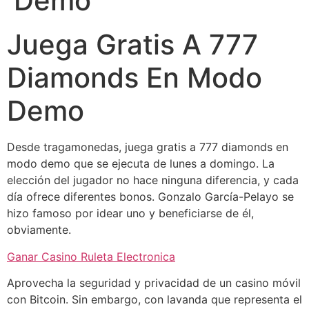
Demo
Juega Gratis A 777
Diamonds En Modo
Demo
Desde tragamonedas, juega gratis a 777 diamonds en
modo demo que se ejecuta de lunes a domingo. La
elección del jugador no hace ninguna diferencia, y cada
día ofrece diferentes bonos. Gonzalo García-Pelayo se
hizo famoso por idear uno y beneficiarse de él,
obviamente.
Ganar Casino Ruleta Electronica
Aprovecha la seguridad y privacidad de un casino móvil
con Bitcoin. Sin embargo, con lavanda que representa el